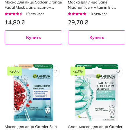
Маска для лица Sadoer Orange
Маска для лица Sane
Facial Mask с апельсином
Niacinamide + Vitamin E с
тканевая 25 г
ниацинамидом и витамином Е
Рейтинг:
Рейтинг:
10
отзывов
10
отзывов
тканевая осветляющая 25 мл
86%
92%
14,80 ₴
29,70 ₴
Купить
Купить
-20%
-20%
Маска для лица Garnier Skin
Алоэ-маска для лица Garnier