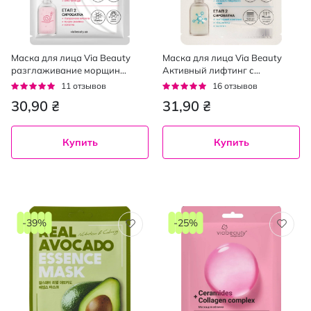
Маска для лица Via Beauty
Маска для лица Via Beauty
разглаживание морщин
Активный лифтинг с
гиалуроновая + сыворотка 30
минералами Мертвого моря и
Рейтинг:
Рейтинг:
11
отзывов
16
отзывов
г
пептидной сывороткой 36 г
93%
94%
30,90 ₴
31,90 ₴
Купить
Купить
-39%
-25%