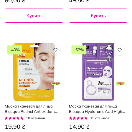
80,00 ₴
49,50 ₴
Купить
Купить
-40%
-62%
Маска тканевая для лица
Маска тканевая для лица
Bioaqua Retinol Antioxidant
Bioaqua Hyaluronic Acid High
Facial с ретинолом 25 г
Moisturizing Nourishing с
Рейтинг:
Рейтинг:
10
отзывов
15
отзывов
гиалуроновой кислотой 25 г
92%
91%
19,90 ₴
14,90 ₴