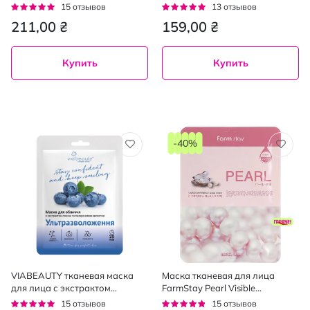
восстанавливающая тканевая
Mask охлаждающая с цинком
Рейтинг:
Рейтинг:
15
отзывов
13
отзывов
27 мл
и зеленым чаем 75 г
93%
92%
211,00 ₴
159,00 ₴
Купить
Купить
-40%
VIABEAUTY тканевая маска
Маска тканевая для лица
для лица с экстрактом
FarmStay Pearl Visible
голубики и гиалуроновой
Difference 23 мл
Рейтинг:
Рейтинг:
15
отзывов
15
отзывов