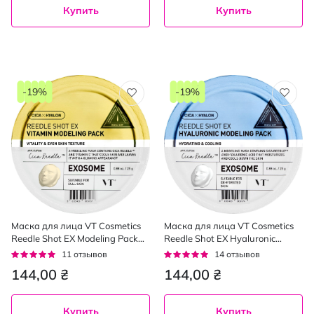
Купить
Купить
-19%
-19%
Маска для лица VT Cosmetics
Маска для лица VT Cosmetics
Reedle Shot EX Modeling Pack
Reedle Shot EX Hyaluronic
альгинатная с микрошипами и
Modeling Pack альгинатная с
Рейтинг:
Рейтинг:
11
отзывов
14
отзывов
витамином С, 25 г
гиалуроновой кислотой 25 г
95%
93%
144,00 ₴
144,00 ₴
Купить
Купить