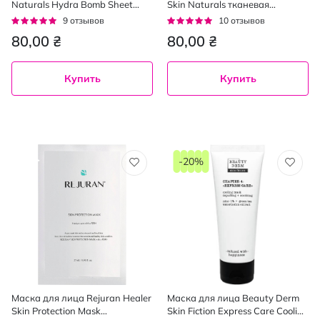
Naturals Hydra Bomb Sheet
Skin Naturals тканевая
Mask Super Hydrating +
гиалуроновая 28 г
Рейтинг:
Рейтинг:
9
отзывов
10
отзывов
Replumping тканевая 28 г
96%
92%
80,00 ₴
80,00 ₴
Купить
Купить
-20%
Маска для лица Rejuran Healer
Маска для лица Beauty Derm
Skin Protection Mask
Skin Fiction Express Care Cooling