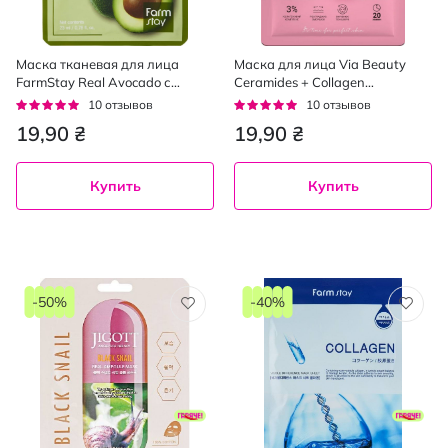
Маска тканевая для лица
Маска для лица Via Beauty
FarmStay Real Avocado с
Ceramides + Collagen
экстрактом авокадо 23 мл
интенсивное восстановление
Рейтинг:
Рейтинг:
10
отзывов
10
отзывов
и разглаживание 25 г
92%
92%
19,90 ₴
19,90 ₴
Купить
Купить
-50%
-40%