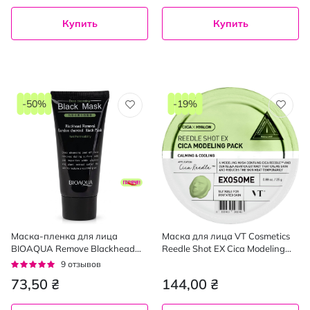
Купить
Купить
-50%
-19%
Маска-пленка для лица
Маска для лица VT Cosmetics
BIOAQUA Remove Blackhead
Reedle Shot EX Cica Modeling
Mask Deep Cleansing с
Pack альгинатная со
Рейтинг:
9
отзывов
активированным углем от
спикулами и центеллой 25 г
98%
73,50 ₴
144,00 ₴
черных точек 60 г