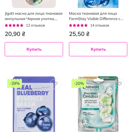
Jigott маска для лица тканевая
Маска тканевая для лица
ампульная Черная улитка,
FarmStay Visible Difference с
27мл
коллагеном 23 мл
Рейтинг:
Рейтинг:
12
отзывов
14
отзывов
92%
96%
20,90 ₴
25,50 ₴
Купить
Купить
-39%
-20%