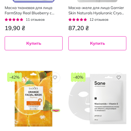
Маска тканевая для лица
Маска-желе для лица Garnier
FarmStay Real Blueberry с
Skin Naturals Hyaluronic Cryo
экстрактом черники 23 мл
Jelly гиалуроновая тканевая с
Рейтинг:
Рейтинг:
11
отзывов
12
отзывов
охлаждающим и
96%
92%
19,90 ₴
87,20 ₴
увлажняющим эффектом 27 г
Купить
Купить
-42%
-40%