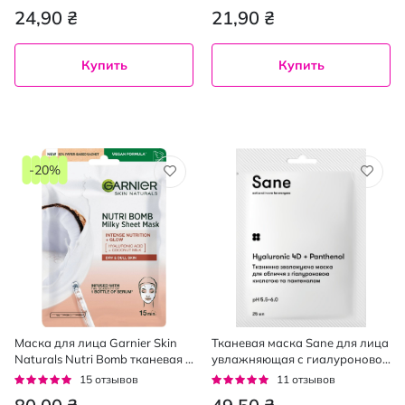
кислотой
93%
91%
24,90 ₴
21,90 ₴
"Ультразволожение", 25 г
Купить
Купить
-20%
Маска для лица Garnier Skin
Тканевая маска Sane для лица
Naturals Nutri Bomb тканевая с
увлажняющая с гиалуроновой
кокосом и гиалуроновой
кислотой и пантенолом 25 мл
Рейтинг:
Рейтинг:
15
отзывов
11
отзывов
кислотой 28 г
93%
93%