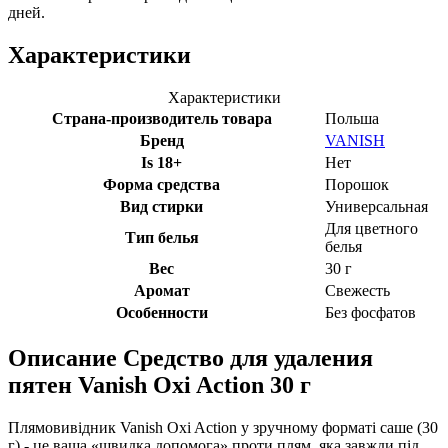
дней.
Характеристики
Характеристики
Страна-производитель товара
Польша
Бренд
VANISH
Is 18+
Нет
Форма средства
Порошок
Вид стирки
Универсальная
Для цветного
Тип белья
белья
Вес
30 г
Аромат
Свежесть
Особенности
Без фосфатов
Описание
Средство для удаления
пятен Vanish Oxi Action 30 г
Плямовивідник Vanish Oxi Action у зручному форматі саше (30
г) - це ваша «швидка допомога» проти плям, яка завжди під