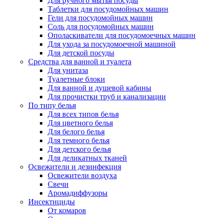
Для ручного мытья посуды
Таблетки для посудомойных машин
Гели для посудомойных машин
Соль для посудомойных машин
Ополаскиватели для посудомоечных машин
Для ухода за посудомоечной машиной
Для детской посуды
Средства для ванной и туалета
Для унитаза
Туалетные блоки
Для ванной и душевой кабины
Для прочистки труб и канализации
По типу белья
Для всех типов белья
Для цветного белья
Для белого белья
Для темного белья
Для детского белья
Для деликатных тканей
Освежители и дезинфекция
Освежители воздуха
Свечи
Аромадиффузоры
Инсектициды
От комаров