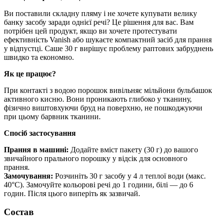
Ви поставили складну пляму і не хочете купувати велику
банку засобу заради однієї речі? Це рішення для вас. Вам
потрібен цей продукт, якщо ви хочете протестувати
ефективність Vanish або шукаєте компактний засіб для прання
у відпустці. Саше 30 г вирішує проблему раптових забруднень
швидко та економно.
Як це працює?
При контакті з водою порошок вивільняє мільйони бульбашок
активного кисню. Вони проникають глибоко у тканину,
фізично виштовхуючи бруд на поверхню, не пошкоджуючи
при цьому барвник тканини.
Спосіб застосування
Прання в машині:
Додайте вміст пакету (30 г) до вашого
звичайного прального порошку у відсік для основного
прання.
Замочування:
Розчиніть 30 г засобу у 4 л теплої води (макс.
40°C). Замочуйте кольорові речі до 1 години, білі — до 6
годин. Після цього виперіть як зазвичай.
Состав