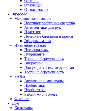
От моли
От клещей
От насекомых
Здоровье
Медицинские товары
Противопростудные средства
Антисептики для рук
Пластыри
Лечебные бальзамы и кремы
Эфирные масла
Интимные товары
Презервативы
Лубриканты
Тесты на беременность
Вибраторы
Для ухода за секс-игрушками
Тесты на беременность
БАДы
Витамины и минералы
Пребиотики
Пробиотики
Рыбий жир и омега
Фиточаи
Дом
Хозтовары