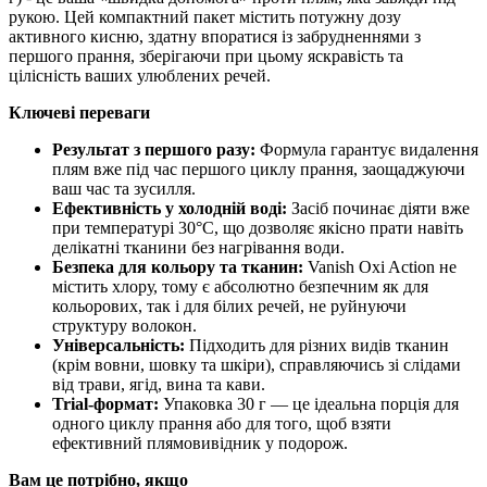
рукою. Цей компактний пакет містить потужну дозу
активного кисню, здатну впоратися із забрудненнями з
першого прання, зберігаючи при цьому яскравість та
цілісність ваших улюблених речей.
Ключеві переваги
Результат з першого разу:
Формула гарантує видалення
плям вже під час першого циклу прання, заощаджуючи
ваш час та зусилля.
Ефективність у холодній воді:
Засіб починає діяти вже
при температурі 30°C, що дозволяє якісно прати навіть
делікатні тканини без нагрівання води.
Безпека для кольору та тканин:
Vanish Oxi Action не
містить хлору, тому є абсолютно безпечним як для
кольорових, так і для білих речей, не руйнуючи
структуру волокон.
Універсальність:
Підходить для різних видів тканин
(крім вовни, шовку та шкіри), справляючись зі слідами
від трави, ягід, вина та кави.
Trial-формат:
Упаковка 30 г — це ідеальна порція для
одного циклу прання або для того, щоб взяти
ефективний плямовивідник у подорож.
Вам це потрібно, якщо