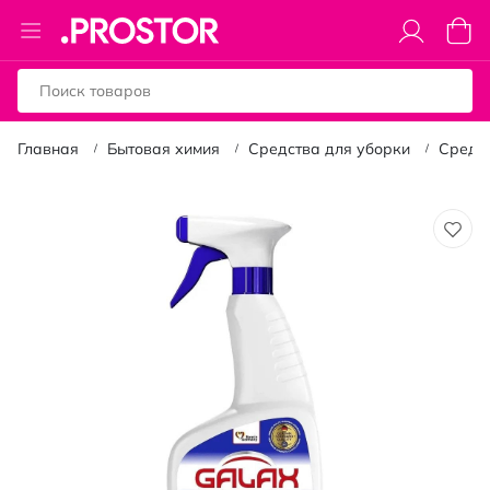
Toggle
Моя к
Nav
Главная
Бытовая химия
Средства для уборки
Средст
Пропустить
и
перейти
к
галереям
изображений