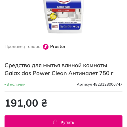
Перейти
к
Продавец товара:
Prostor
началу
галереи
изображений
Средство для мытья ванной комнаты
Galax das Power Clean Антиналет 750 г
В наличии
Артикул
4823128000747
191,00 ₴
Купить