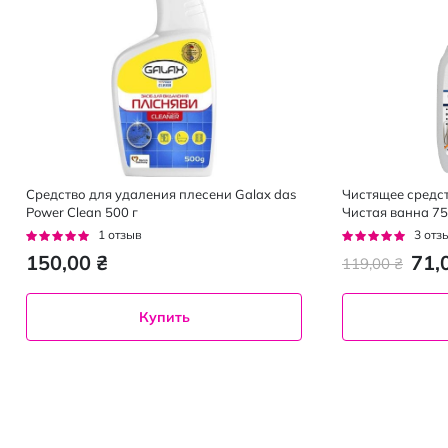
Средство для удаления плесени Galax das
Чистящее средс
Power Clean 500 г
Чистая ванна 75
Рейтинг:
Рейтинг:
1
отзыв
3
отз
100%
100%
150,00 ₴
71,
119,00 ₴
Купить