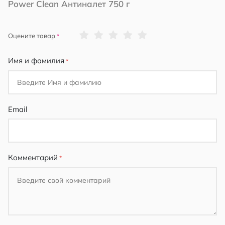
Power Clean Антиналет 750 г
1
2
3
4
5
Оцените товар
star
stars
stars
stars
stars
Имя и фамилия
Email
Комментарий