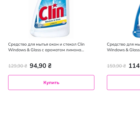
Средство для мытья окон и стекол Clin
Средство для мыт
Windows & Glass с ароматом лимона
Windows & Glass 
запаска 0.5 л
94,90 ₴
114
129,90 ₴
159,90 ₴
Купить