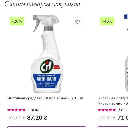
С этим товаром покупают
-20%
-40%
Чистящее средство Cif для ванной 500 мл
Чистящее средс
Чистая ванна 75
Рейтинг:
Рейтинг:
1
отзыв
3
отз
100%
100%
87,20 ₴
71,
109,00 ₴
119,00 ₴