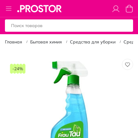
Toggle
Моя к
Nav
Главная
Бытовая химия
Средства для уборки
Средст
Пропустить
и
-24%
перейти
к
галереям
изображений