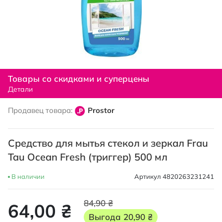
Перейти
к
Товары со скидками и суперцены
началу
Детали
галереи
изображений
Продавец товара:
Prostor
Средство для мытья стекол и зеркал Frau
Tau Ocean Fresh (триггер) 500 мл
В наличии
Артикул
4820263231241
84,90 ₴
64,00 ₴
Выгода
20,90 ₴