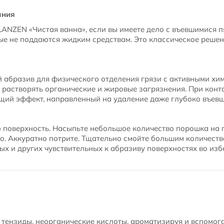
ания
ANZEN «Чистая ванна», если вы имеете дело с въевшимися 
ые не поддаются жидким средствам. Это классическое решен
й абразив для физического отделения грязи с активными х
 растворять органические и жировые загрязнения. При конта
щий эффект, направленный на удаление даже глубоко въевш
 поверхность. Насыпьте небольшое количество порошка на 
о. Аккуратно потрите. Тщательно смойте большим количеств
ых и других чувствительных к абразиву поверхностях во из
тензиды, неорганические кислоты, ароматизируя и вспомог