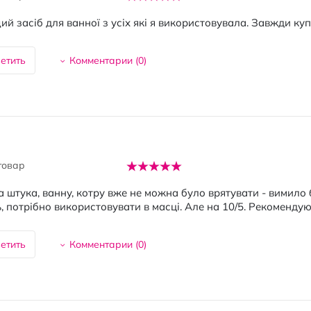
й засіб для ванної з усіх які я використовувала. Завжди куп
етить
Комментарии (
0
)
товар
 штука, ванну, котру вже не можна було врятувати - вимило 
, потрібно використовувати в масці. Але на 10/5. Рекоменду
етить
Комментарии (
0
)