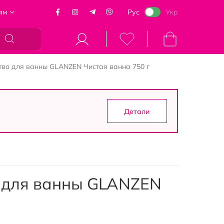
ям
Рус
Укр
Моя корзина
тво для ванны GLANZEN Чистая ванна 750 г
Детали
 для ванны GLANZEN