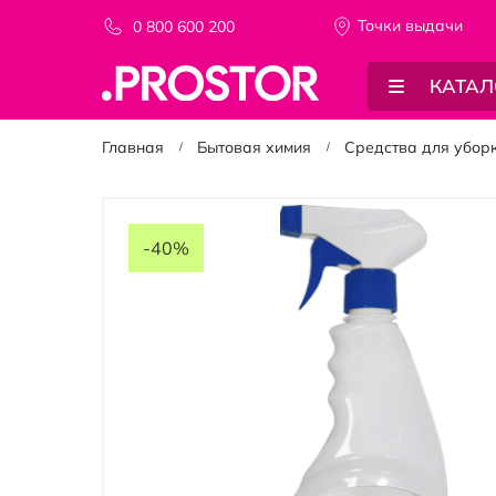
Точки выдачи
0 800 600 200
КАТАЛ
Главная
Бытовая химия
Средства для убор
Пропустить
и
-40%
перейти
к
галереям
изображений