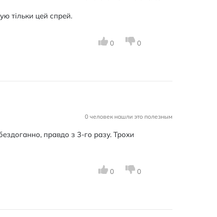
ую тільки цей спрей.
0
0
0 человек нашли это полезным
бездоганно, правдо з 3-го разу. Трохи
ю
0
0