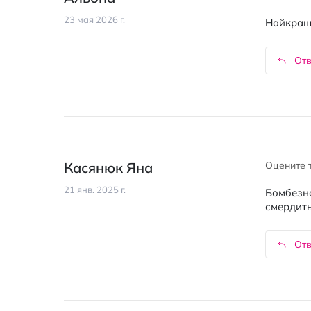
23 мая 2026 г.
Найкращи
Отв
Касянюк Яна
Оцените 
21 янв. 2025 г.
Бомбезна
смердить
Отв