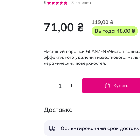
Рейтинг:
5
3
отзыва
100
100
% of
119,00 ₴
71,00 ₴
Выгода
48,00 ₴
Чистящий порошок GLANZEN «Чистая ванна» 
эффективного удаления известкового, мыль
керамических поверхностей.
Купить
Доставка
Ориентировочный срок доставки