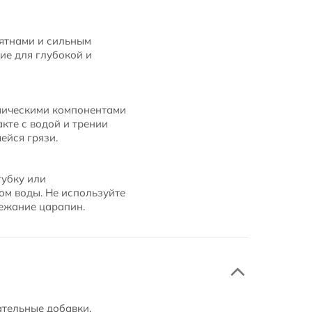
пятнами и сильным
ие для глубокой и
имическими компонентами
кте с водой и трении
ейся грязи.
губку или
ом воды. Не используйте
бежание царапин.
ательные добавки.