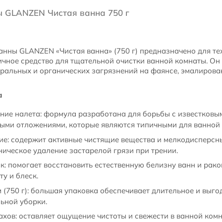
ы GLANZEN Чистая ванна 750 г
анны GLANZEN «Чистая ванна» (750 г) предназначено для тех
чное средство для тщательной очистки ванной комнаты. Он
еральных и органических загрязнений на фаянсе, эмалирова
а
ие налета: формула разработана для борьбы с известковы
ыми отложениями, которые являются типичными для ванной 
е: содержит активные чистящие вещества и мелкодисперсн
ическое удаление застарелой грязи при трении.
к: помогает восстановить естественную белизну ванн и рак
у и блеск.
(750 г): большая упаковка обеспечивает длительное и выго
ьной уборки.
хов: оставляет ощущение чистоты и свежести в ванной комн