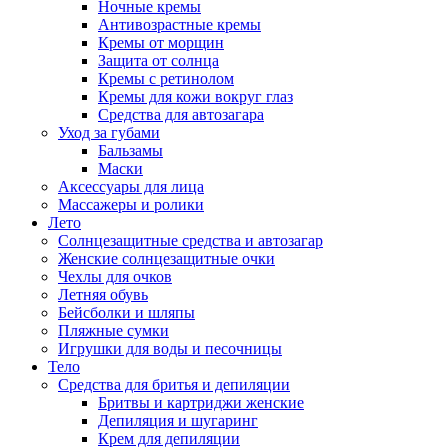
Ночные кремы
Антивозрастные кремы
Кремы от морщин
Защита от солнца
Кремы с ретинолом
Кремы для кожи вокруг глаз
Средства для автозагара
Уход за губами
Бальзамы
Маски
Аксессуары для лица
Массажеры и ролики
Лето
Солнцезащитные средства и автозагар
Женские солнцезащитные очки
Чехлы для очков
Летняя обувь
Бейсболки и шляпы
Пляжные сумки
Игрушки для воды и песочницы
Тело
Средства для бритья и депиляции
Бритвы и картриджи женские
Депиляция и шугаринг
Крем для депиляции