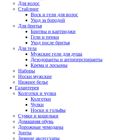
Для волос
Стайлинг
Воск и гели для волос
Уход за бородой
Для бритья
Бритвы и картриджи
Гели и пенки
Уход после бритья
Для тела
Мужские гели для душа
Дезодоранты и антиперспиранты
Крема и лосьоны
Наборы
Носки мужские
Нижнее белье
Галантерея
Колготки и чулки
Колготки
Чулки
Носки и гольфы
Сумки и кошельки
Домашняя обувь
Дорожные чемоданы
Зонты
Зимние аксессуары