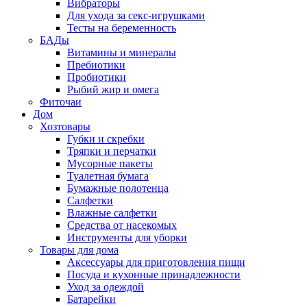
Вибраторы
Для ухода за секс-игрушками
Тесты на беременность
БАДы
Витамины и минералы
Пребиотики
Пробиотики
Рыбий жир и омега
Фиточаи
Дом
Хозтовары
Губки и скребки
Тряпки и перчатки
Мусорные пакеты
Туалетная бумага
Бумажные полотенца
Салфетки
Влажные салфетки
Средства от насекомых
Инструменты для уборки
Товары для дома
Аксессуары для приготовления пищи
Посуда и кухонные принадлежности
Уход за одеждой
Батарейки