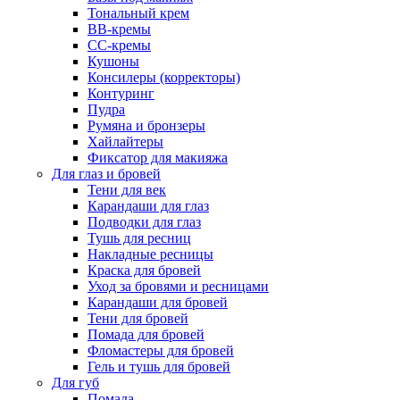
Тональный крем
BB-кремы
CC-кремы
Кушоны
Консилеры (корректоры)
Контуринг
Пудра
Румяна и бронзеры
Хайлайтеры
Фиксатор для макияжа
Для глаз и бровей
Тени для век
Карандаши для глаз
Подводки для глаз
Тушь для ресниц
Накладные ресницы
Краска для бровей
Уход за бровями и ресницами
Карандаши для бровей
Тени для бровей
Помада для бровей
Фломастеры для бровей
Гель и тушь для бровей
Для губ
Помада