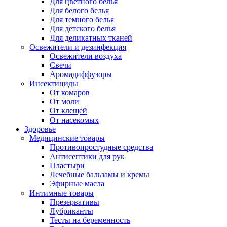
Для цветного белья
Для белого белья
Для темного белья
Для детского белья
Для деликатных тканей
Освежители и дезинфекция
Освежители воздуха
Свечи
Аромадиффузоры
Инсектициды
От комаров
От моли
От клещей
От насекомых
Здоровье
Медицинские товары
Противопростудные средства
Антисептики для рук
Пластыри
Лечебные бальзамы и кремы
Эфирные масла
Интимные товары
Презервативы
Лубриканты
Тесты на беременность