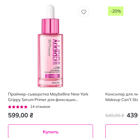
-20%
Праймер-сыворотка Maybelline New York
Консилер для ли
Grippy Serum Primer для фиксации
Makeup Can't Sto
макияжа 30 мл
Рейтинг:
14
отзывов
93%
599,00 ₴
439
549,00 ₴
Купить