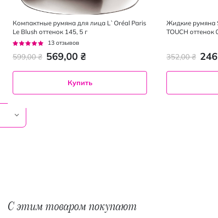
Компактные румяна для лица L`Oréal Paris
Жидкие румяна S
Le Blush оттенок 145, 5 г
TOUCH оттенок 0
Рейтинг:
13
отзывов
92%
569,00 ₴
246
599,00 ₴
352,00 ₴
Купить
С этим товаром покупают