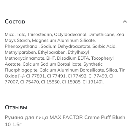
Состав
Mica, Talc, Triisostearin, Octyldodecanol, Dimethicone, Zea
Mays Starch, Magnesium Aluminum Silicate,
Phenoxyethanol, Sodium Dehydroacetate, Sorbic Acid,
Methylparaben, Ethylparaben, Ethylhexyl
Methoxycinnamate, BHT, Disodium EDTA, Tocopheryl
Acetate, Calcium Sodium Borosilicate, Synthetic
Fluorphlogopite, Calcium Aluminum Borosilicate, Silica, Tin
Oxide [+/- CI 77891, CI 77491, CI 77492, CI 77499, CI
77007, CI 75470, CI 15850, CI 15985, CI 19140].
Отзывы
Румяна для лица MAX FACTOR Creme Puff Blush
10 1.5г