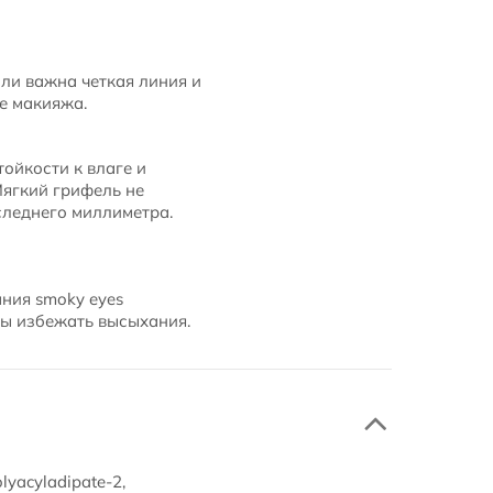
сли важна четкая линия и
е макияжа.
ойкости к влаге и
Мягкий грифель не
следнего миллиметра.
ния smoky eyes
бы избежать высыхания.
olyacyladipate-2,