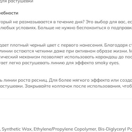
для растушевки
ребности
орый не размазывается в течение дня? Это выбор для вас, е
 любых условиях. Больше не нужно беспокоиться о подправк
ет плотный черный цвет с первого нанесения. Благодаря ст
линии остаются четкими даже при активном образе жизни. 
тический механизм позволяет использовать карандаш до по
ает легко растушевать линию для эффекта smoky eyes.
 линии роста ресниц. Для более мягкого эффекта или созда
астушевки. Закрывайте колпачок после использования, что
 Synthetic Wax, Ethylene/Propylene Copolymer, Bis-Diglyceryl P