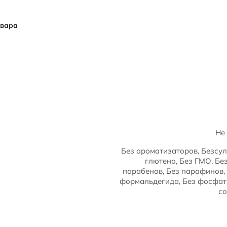
овара
Не
Без ароматизаторов, Безсул
глютена, Без ГМО, Бе
парабенов, Без парафинов, 
формальдегида, Без фосфато
со