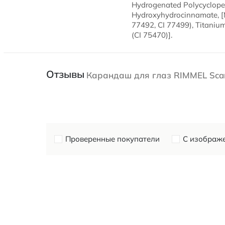
Hydrogenated Polycyclopent
Hydroxyhydrocinnamate, [Ma
77492, CI 77499), Titaniu
(CI 75470)].
Отзывы
Карандаш для глаз RIMMEL Scanda
Проверенные покупатели
С изображ