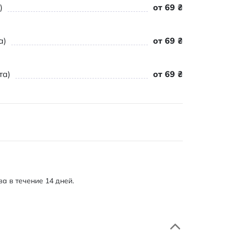
)
от 69 ₴
а)
от 69 ₴
та)
от 69 ₴
а в течение 14 дней.