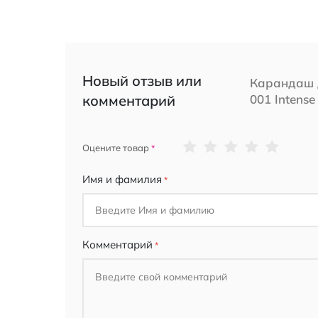
Новый отзыв или
Карандаш д
комментарий
001 Intense 
1
2
3
4
5
Оцените товар
star
stars
stars
stars
stars
Имя и фамилия
Комментарий