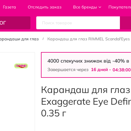
Газета
Отследить заказ
Все бренды
Покупател
ОГ
арандаши для глаз
Карандаш для глаз RIMMEL Scandal'Eyes Ex
4000 спекучих знижок від -40% 
Завершается через
16 дней -
04:37:59
Карандаш для глаз
Exaggerate Eye Defin
0.35 г