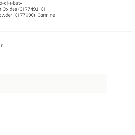
a-di-t-butyl
n Oxides (CI 77491, CI
Powder (CI 77000), Carmine
 г