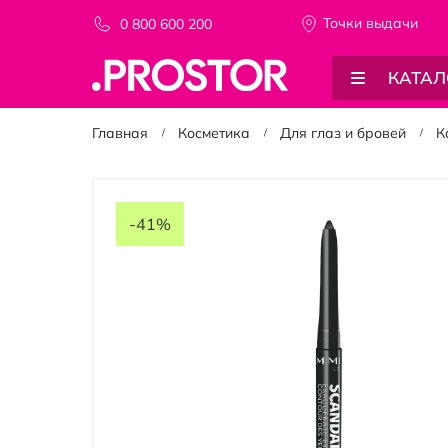
Точки выдачи
0 800 600 200
КАТАЛ
Главная
Косметика
Для глаз и бровей
К
Пропустить
и
-41%
перейти
к
галереям
изображений