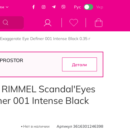
ям
Рус
Укр
Моя корзина
aggerate Eye Definer 001 Intense Black 0.35 г
в PROSTOR
Детали
 RIMMEL Scandal'Eyes
er 001 Intense Black
Нет в наличии
Артикул
3616301246398