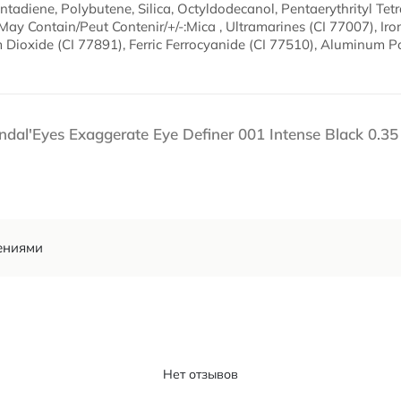
adiene, Polybutene, Silica, Octyldodecanol, Pentaerythrityl Tetr
y Contain/Peut Contenir/+/-:Mica , Ultramarines (CI 77007), Iro
m Dioxide (CI 77891), Ferric Ferrocyanide (CI 77510), Aluminum 
l'Eyes Exaggerate Eye Definer 001 Intense Black 0.35
ениями
Нет отзывов