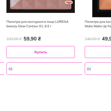
Палитра для контуринга лица LORENA
Палитра для кон
beauty Glow Contour 01, 6.5 г
Make Make Up Fac
59,90 ₴
49,
103,00 ₴
146,00 ₴
Купить
01
01