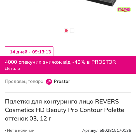
14 дней -
09:13:13
Перейти
к
4000 спекучих знижок від -40% в PROSTOR
началу
Детали
галереи
изображений
Продавец товара:
Prostor
Палетка для контуринга лица REVERS
Cosmetics HD Beauty Pro Contour Palette
оттенок 03, 12 г
Нет в наличии
Артикул
5902815170136