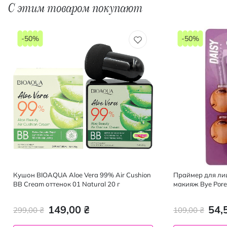
С этим товаром покупают
-50%
-50%
Кушон BIOAQUA Aloe Vera 99% Air Cushion
Праймер для ли
BB Cream оттенок 01 Natural 20 г
макияж Bye Pores
149,00 ₴
54,
299,00 ₴
109,00 ₴