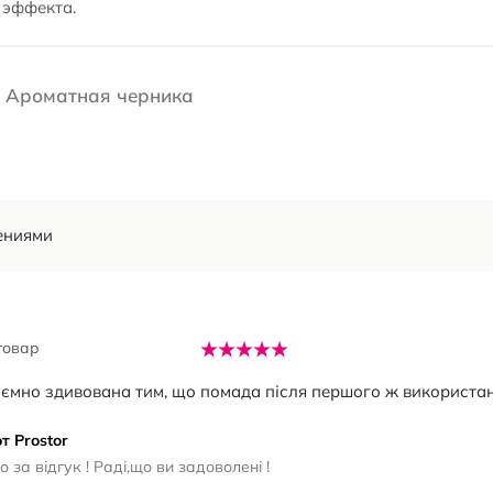
 эффекта.
s Ароматная черника
ениями
товар
ємно здивована тим, що помада після першого ж використан
т Prostor
 за відгук ! Раді,що ви задоволені !