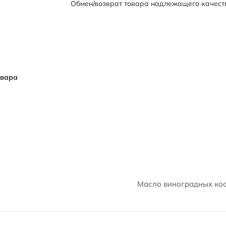
Обмен/возврат товара надлежащего качеств
овара
Масло виноградных кос