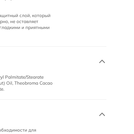
ащитный слой, который
рно, не оставляет
х гладкими и приятными
yl Palmitate/Stearate
onut) Oil, Theobroma Cacao
e.
еобходимости для