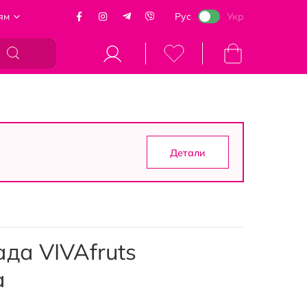
ям
Рус
Укр
Моя корзина
Детали
да VIVAfruts
а