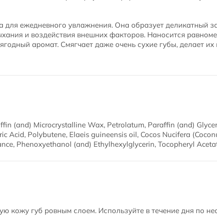
 для ежедневного увлажнения. Она образует деликатный з
ыхания и воздействия внешних факторов. Наносится равноме
 ягодный аромат. Смягчает даже очень сухие губы, делает и
fin (and) Microcrystalline Wax, Petrolatum, Paraffin (and) Glycer
ric Acid, Polybutene, Elaeis guineensis oil, Cocos Nucifera (Coc
ance, Phenoxyethanol (and) Ethylhexylglycerin, Tocopheryl Acetat
ую кожу губ ровным слоем. Используйте в течение дня по н