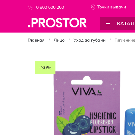
Точки выдачи
0 800 600 200
КАТАЛ
Главная
Лицо
Уход за губами
Гигиенич
Пропустить
и
-30%
перейти
к
галереям
изображений