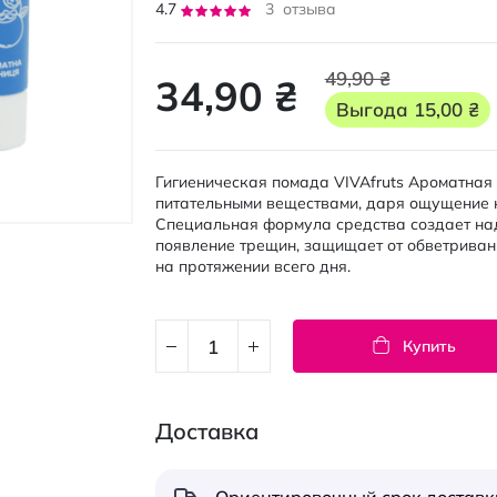
Рейтинг:
4.7
3
отзыва
93
100
% of
49,90 ₴
34,90 ₴
Выгода
15,00 ₴
Гигиеническая помада VIVAfruts Ароматная
питательными веществами, даря ощущение к
Специальная формула средства создает на
появление трещин, защищает от обветриван
на протяжении всего дня.
Купить
Доставка