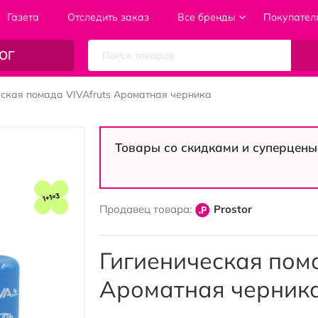
Газета
Отследить заказ
Все бренды
Покупател
ОГ
еская помада VIVAfruts Ароматная черника
Товары со скидками и суперцены
Продавец товара:
Prostor
Гигиеническая пома
Ароматная черник