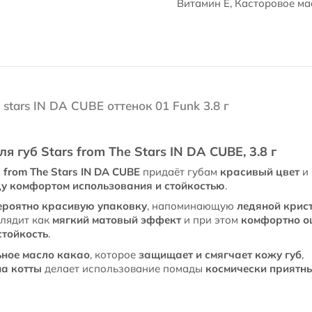
Витамин Е, Касторовое м
 stars IN DA CUBE оттенок 01 Funk 3.8 г
 губ Stars from The Stars IN DA CUBE, 3.8 г
from The Stars IN DA CUBE
придаёт губам
красивый цвет
и 
у комфортом использования и стойкостью
.
ероятно красивую упаковку
, напоминающую
ледяной крис
лядит как
мягкий матовый эффект
и при этом
комфортно о
стойкость
.
ьное масло какао
, которое
защищает и смягчает кожу губ
,
а котты
делает использование помады
космически приятн