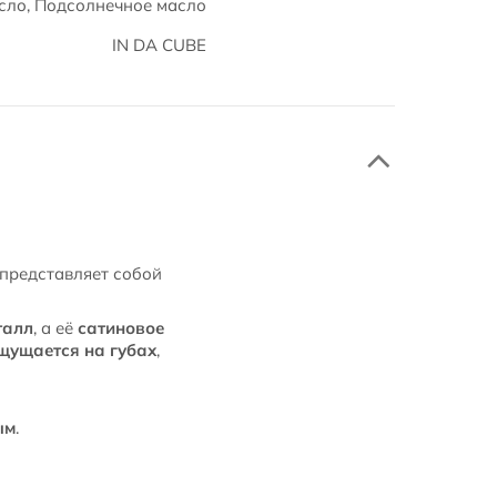
асло, Подсолнечное масло
IN DA CUBE
представляет собой
талл
, а её
сатиновое
щущается на губах
,
ым
.