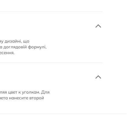
му дизайні, що
а доглядовій формулі,
есення.
яя цвет к уголкам. Для
вета нанесите второй