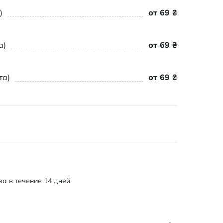
)
от 69 ₴
а)
от 69 ₴
та)
от 69 ₴
а в течение 14 дней.