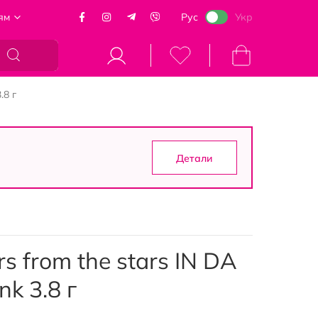
ям
Рус
Укр
Моя корзина
.8 г
Детали
s from the stars IN DA
k 3.8 г