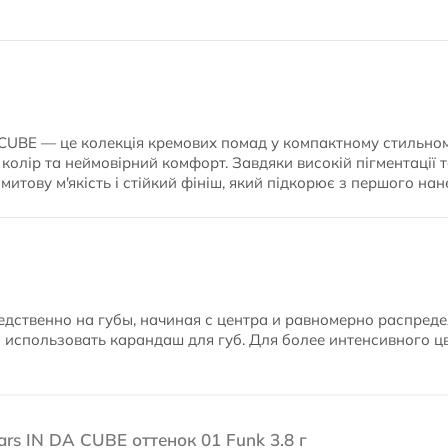
DA CUBE — це колекція кремових помад у компактному стильно
олір та неймовірний комфорт. Завдяки високій пігментації т
итову м'якість і стійкий фініш, який підкорює з першого нан
дственно на губы, начиная с центра и равномерно распредел
использовать карандаш для губ. Для более интенсивного ц
ars IN DA CUBE оттенок 01 Funk 3.8 г