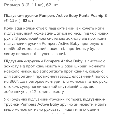
Размер 3 (6–11 кг), 62 шт
Підгузки-трусики Pampers Active Baby Pants Розмір 3
(6–11 кг), 62 шт
Коли ваш малюк стає більш активним, ви хочете мати
підгузник, який може залишатися на місці під час нових
рухів. З революційною системою захисту від протікань
підгузники-трусики Pampers Active Baby пропонують
надійний комплексний захист від протікань у будь-
якому положенні — удень і вночі.
Підгузники-трусики Pampers Active Baby
із системою
захисту від протікань мають у 2 рази ширші* манжети
навколо ніжок, що запобігають протіканням, кишеню
для запобігання протіканням ззаду, еластичний поясок
на 360°, що повторює контури тіла малюка під час руху,
а також суперпоглинальний внутрішній шар, що
забезпечує до 12 годин захисту.
Як і будь-які підгузники-трусики Pampers,
підгузники-
трусики Pampers Active Baby
зручно змінювати, навіть
якщо малюк активно рухається: надягніть їх одним