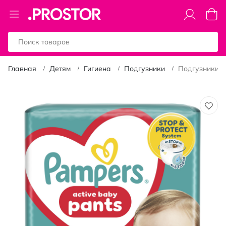
Toggle
Моя к
Nav
Главная
Детям
Гигиена
Подгузники
Подгузники-тр
Пропустить
и
перейти
к
галереям
изображений