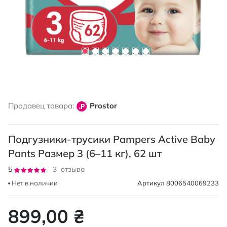
Перейти
к
Продавец товара:
Prostor
началу
галереи
изображений
Подгузники-трусики Pampers Active Baby
Pants Размер 3 (6–11 кг), 62 шт
Рейтинг:
5
3
отзыва
100
100
% of
Нет в наличии
Артикул
8006540069233
899,00 ₴