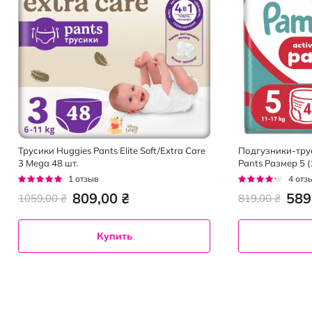
Трусики Huggies Pants Elite Soft/Extra Care
Подгузники-трус
3 Mega 48 шт.
Pants Размер 5 (
Рейтинг:
Рейтинг:
1
отзыв
4
отз
100%
80%
809,00 ₴
589
1059,00 ₴
819,00 ₴
Купить