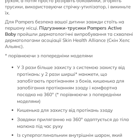
рухом, а потім просто розірвіть боковинки, згорніть
трусики, використовуючи стрічку-утилізатор, і викиньте
їх.
Для Pampers безпека вашої дитини завжди стоїть на
першому місці.
Підгузники-трусики Pampers Active
Baby
пройшли дерматологічні випробування та схвалені
дерматологами асоціації Skin Health Alliance (Скін Хелс
Альянс).
* порівнюючи з попередніми моделями
У 3 рази більше захисту з системою захисту від
протікань: у 2 рази ширші* манжети, що
запобігають протіканням з боків, кишенька для
запобігання протіканням ззаду і комфортна
посадка на 360° (* порівнюючи з попередніми
моделями)
Кишенька для захисту від протікань ззаду
Завдяки приляганню на 360° адаптується до тіла
малюка під час руху
Із суперпоглинальним внутрішнім шаром, який