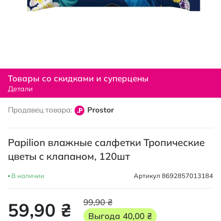
Перейти
к
Товары со скидками и суперцены
началу
Детали
галереи
изображений
Продавец товара:
Prostor
Papilion влажные салфетки Тропические
цветы с клапаном, 120шт
В наличии
Артикул
8692857013184
99,90 ₴
59,90 ₴
Выгода
40,00 ₴