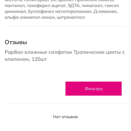
пантенол, токоферил ацетат, ЭДТА, линалоол, гексил
циннамал, бутилфенил метилпропионал, Д-лимонен,
альфа-изометил ионон, цитронеллол
Отзывы
Papilion влажные салфетки Тропические цветы с
клапаном, 120шт
Фильтры
Нет отзывов