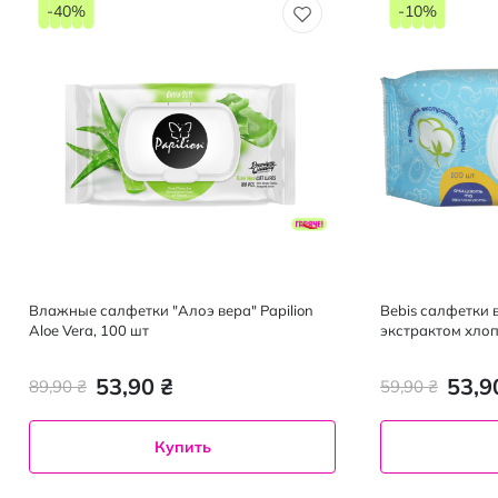
-40%
-10%
Влажные салфетки "Алоэ вера" Papilion
Bebis салфетки 
Aloe Vera, 100 шт
экстрактом хлоп
53,90 ₴
53,9
89,90 ₴
59,90 ₴
Купить