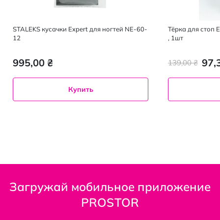
STALEKS кусачки Expert для ногтей NE-60-
Тёрка для стоп 
12
, 1шт
995,00 ₴
97,
139,00 ₴
Купить
Загружай мобильное приложение
PROSTOR