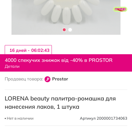
16 дней -
06:02:42
Перейти
к
4000 спекучих знижок від -40% в PROSTOR
началу
Детали
галереи
изображений
Продавец товара:
Prostor
LORENA beauty палитра-ромашка для
нанесения лаков, 1 штука
Нет в наличии
Артикул
2000001734063