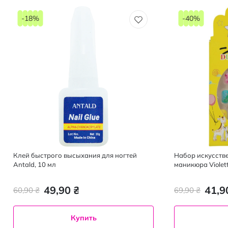
-18%
-40%
Клей быстрого высыхания для ногтей
Набор искусств
Antald, 10 мл
маникюра Violet
49,90 ₴
41,9
60,90 ₴
69,90 ₴
Купить