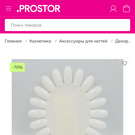
Toggle
Моя к
Nav
Главная
Косметика
Аксессуары для ногтей
Декор дл
Пропустить
и
-70%
перейти
к
галереям
изображений