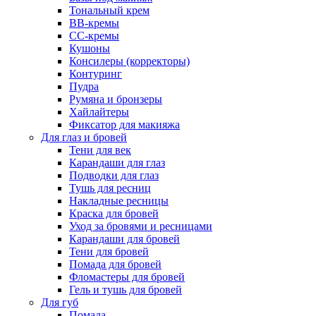
Тональный крем
BB-кремы
CC-кремы
Кушоны
Консилеры (корректоры)
Контуринг
Пудра
Румяна и бронзеры
Хайлайтеры
Фиксатор для макияжа
Для глаз и бровей
Тени для век
Карандаши для глаз
Подводки для глаз
Тушь для ресниц
Накладные ресницы
Краска для бровей
Уход за бровями и ресницами
Карандаши для бровей
Тени для бровей
Помада для бровей
Фломастеры для бровей
Гель и тушь для бровей
Для губ
Помада