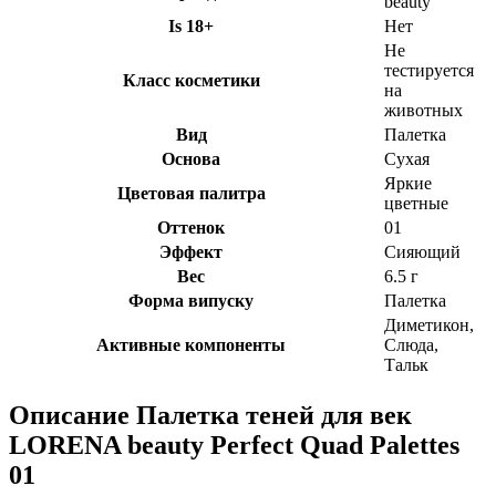
beauty
Is 18+
Нет
Не
тестируется
Класс косметики
на
животных
Вид
Палетка
Основа
Сухая
Яркие
Цветовая палитра
цветные
Оттенок
01
Эффект
Сияющий
Вес
6.5 г
Форма випуску
Палетка
Диметикон,
Активные компоненты
Слюда,
Тальк
Описание
Палетка теней для век
LORENA beauty Perfect Quad Palettes
01