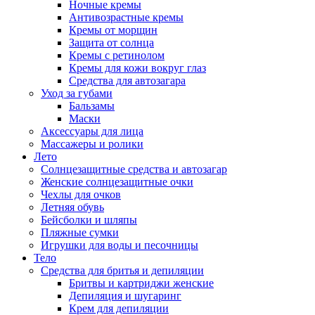
Ночные кремы
Антивозрастные кремы
Кремы от морщин
Защита от солнца
Кремы с ретинолом
Кремы для кожи вокруг глаз
Средства для автозагара
Уход за губами
Бальзамы
Маски
Аксессуары для лица
Массажеры и ролики
Лето
Солнцезащитные средства и автозагар
Женские солнцезащитные очки
Чехлы для очков
Летняя обувь
Бейсболки и шляпы
Пляжные сумки
Игрушки для воды и песочницы
Тело
Средства для бритья и депиляции
Бритвы и картриджи женские
Депиляция и шугаринг
Крем для депиляции