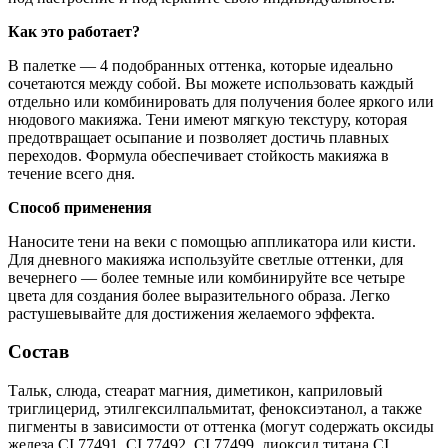
Как это работает?
В палетке — 4 подобранных оттенка, которые идеально
сочетаются между собой. Вы можете использовать каждый
отдельно или комбинировать для получения более яркого или
нюдового макияжа. Тени имеют мягкую текстуру, которая
предотвращает осыпание и позволяет достичь плавных
переходов. Формула обеспечивает стойкость макияжа в
течение всего дня.
Способ применения
Наносите тени на веки с помощью аппликатора или кисти.
Для дневного макияжа используйте светлые оттенки, для
вечернего — более темные или комбинируйте все четыре
цвета для создания более выразительного образа. Легко
растушевывайте для достижения желаемого эффекта.
Состав
Тальк, слюда, стеарат магния, диметикон, каприловый
триглицерид, этилгексилпальмитат, феноксиэтанол, а также
пигменты в зависимости от оттенка (могут содержать оксиды
железа CI 77491, CI 77492, CI 77499, диоксид титана CI