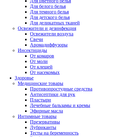
Для цветного белья
Для белого белья
Для темного белья
Для детского белья
Для деликатных тканей
Освежители и дезинфекция
Освежители воздуха
Свечи
Аромадиффузоры
Инсектициды
От комаров
От моли
От клещей
От насекомых
Здоровье
Медицинские товары
Противопростудные средства
Антисептики для рук
Пластыри
Лечебные бальзамы и кремы
Эфирные масла
Интимные товары
Презервативы
Лубриканты
Тесты на беременность