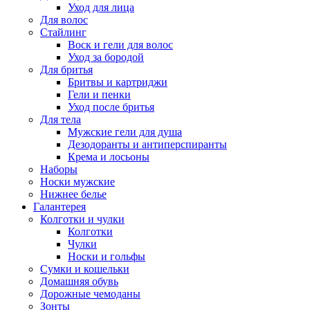
Уход для лица
Для волос
Стайлинг
Воск и гели для волос
Уход за бородой
Для бритья
Бритвы и картриджи
Гели и пенки
Уход после бритья
Для тела
Мужские гели для душа
Дезодоранты и антиперспиранты
Крема и лосьоны
Наборы
Носки мужские
Нижнее белье
Галантерея
Колготки и чулки
Колготки
Чулки
Носки и гольфы
Сумки и кошельки
Домашняя обувь
Дорожные чемоданы
Зонты