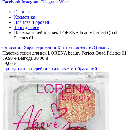
Facebook
Instagram
Telegram
Viber
Главная
Косметика
Для глаз и бровей
Тени для век
Палетка теней для век LORENA beauty Perfect Quad
Palettes 01
Описание
Характеристики
Как использовать
Отзывы
Палетка теней для век LORENA beauty Perfect Quad Palettes 01
89,90 ₴
Выгода
30,00 ₴
59,90 ₴
Пропустить и перейти к галереям изображений