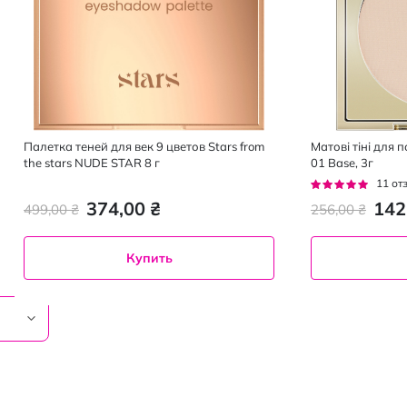
Палетка теней для век 9 цветов Stars from
Матові тіні для 
the stars NUDE STAR 8 г
01 Base, 3г
Рейтинг:
11
от
93%
374,00 ₴
142
499,00 ₴
256,00 ₴
Купить