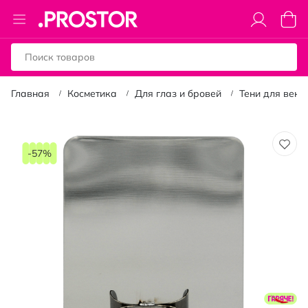
Toggle
Моя к
Nav
Главная
Косметика
Для глаз и бровей
Тени для век
Пропустить
и
-57%
перейти
к
галереям
изображений