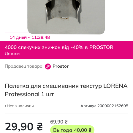
14 дней -
11:38:48
Перейти
к
4000 спекучих знижок від -40% в PROSTOR
началу
Детали
галереи
изображений
Продавец товара:
Prostor
Палетка для смешивания текстур LORENA
Professional 1 шт
Нет в наличии
Артикул
2000002162605
69,90 ₴
29,90 ₴
Выгода
40,00 ₴