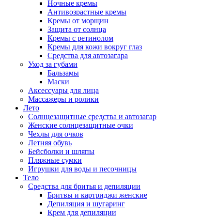
Ночные кремы
Антивозрастные кремы
Кремы от морщин
Защита от солнца
Кремы с ретинолом
Кремы для кожи вокруг глаз
Средства для автозагара
Уход за губами
Бальзамы
Маски
Аксессуары для лица
Массажеры и ролики
Лето
Солнцезащитные средства и автозагар
Женские солнцезащитные очки
Чехлы для очков
Летняя обувь
Бейсболки и шляпы
Пляжные сумки
Игрушки для воды и песочницы
Тело
Средства для бритья и депиляции
Бритвы и картриджи женские
Депиляция и шугаринг
Крем для депиляции