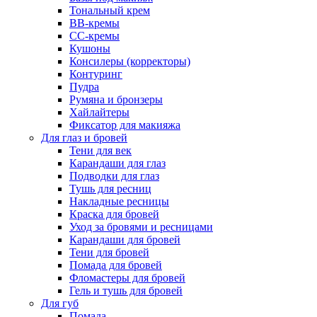
Тональный крем
BB-кремы
CC-кремы
Кушоны
Консилеры (корректоры)
Контуринг
Пудра
Румяна и бронзеры
Хайлайтеры
Фиксатор для макияжа
Для глаз и бровей
Тени для век
Карандаши для глаз
Подводки для глаз
Тушь для ресниц
Накладные ресницы
Краска для бровей
Уход за бровями и ресницами
Карандаши для бровей
Тени для бровей
Помада для бровей
Фломастеры для бровей
Гель и тушь для бровей
Для губ
Помада