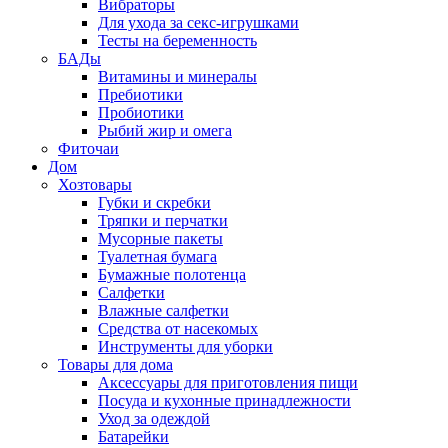
Вибраторы
Для ухода за секс-игрушками
Тесты на беременность
БАДы
Витамины и минералы
Пребиотики
Пробиотики
Рыбий жир и омега
Фиточаи
Дом
Хозтовары
Губки и скребки
Тряпки и перчатки
Мусорные пакеты
Туалетная бумага
Бумажные полотенца
Салфетки
Влажные салфетки
Средства от насекомых
Инструменты для уборки
Товары для дома
Аксессуары для приготовления пищи
Посуда и кухонные принадлежности
Уход за одеждой
Батарейки