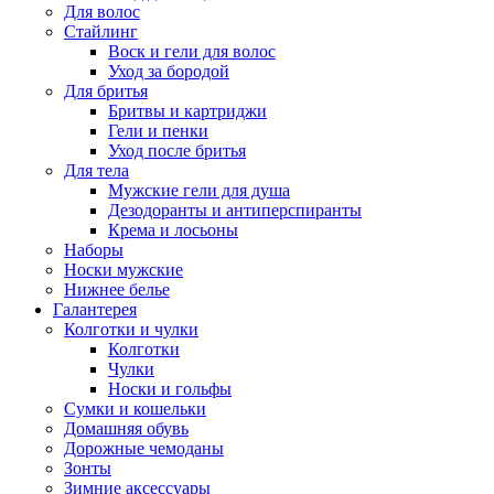
Для волос
Стайлинг
Воск и гели для волос
Уход за бородой
Для бритья
Бритвы и картриджи
Гели и пенки
Уход после бритья
Для тела
Мужские гели для душа
Дезодоранты и антиперспиранты
Крема и лосьоны
Наборы
Носки мужские
Нижнее белье
Галантерея
Колготки и чулки
Колготки
Чулки
Носки и гольфы
Сумки и кошельки
Домашняя обувь
Дорожные чемоданы
Зонты
Зимние аксессуары