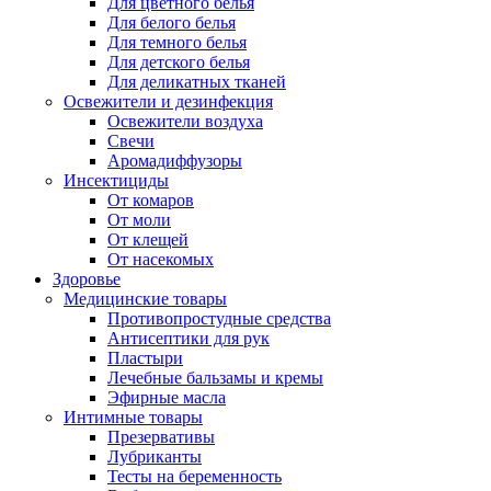
Для цветного белья
Для белого белья
Для темного белья
Для детского белья
Для деликатных тканей
Освежители и дезинфекция
Освежители воздуха
Свечи
Аромадиффузоры
Инсектициды
От комаров
От моли
От клещей
От насекомых
Здоровье
Медицинские товары
Противопростудные средства
Антисептики для рук
Пластыри
Лечебные бальзамы и кремы
Эфирные масла
Интимные товары
Презервативы
Лубриканты
Тесты на беременность