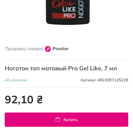
Перейти
к
Продавец товара:
Prostor
началу
галереи
изображений
Ноготок топ матовый Pro Gel Like, 7 мл
В наличии
Артикул
4823097125229
92,10 ₴
Купить