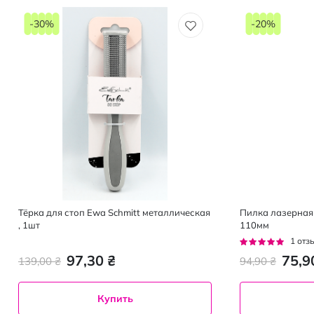
-30%
-20%
Тёрка для стоп Ewa Schmitt металлическая
Пилка лазерная
, 1шт
110мм
Рейтинг:
1
отз
100%
97,30 ₴
75,9
139,00 ₴
94,90 ₴
Купить