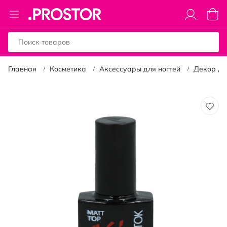
Toggle
Моя к
Nav
Главная
Косметика
Аксессуары для ногтей
Декор дл
Пропустить
и
перейти
к
галереям
изображений