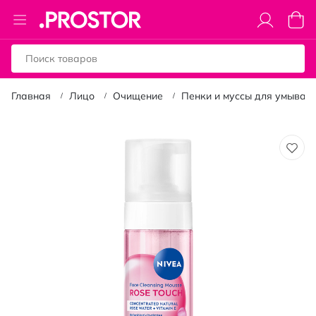
Toggle
Моя к
Nav
Главная
Лицо
Очищение
Пенки и муссы для умыван
Пропустить
и
перейти
к
галереям
изображений