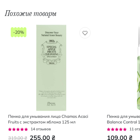
Похожие товары
-20%
Пенка для умывания лица Chamos Acaci
Пенка для умыв
Fruits с экстрактом яблока 125 мл
Balance Control 
Рейтинг:
Рейтинг:
14
отзывов
11
от
93%
93%
255,00 ₴
109,00 ₴
319,00 ₴