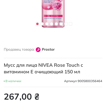
Перейти
к
Продавец товара:
Prostor
началу
галереи
изображений
Мусс для лица NIVEA Rose Touch с
витамином E очищающий 150 мл
В наличии
Артикул
9005800356464
267,00 ₴