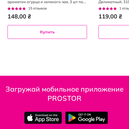
ароматом огурца и зеленого чая, 3 шт по
Деликатный, 310
90 г
Рейтинг:
Рейтинг:
15
отзывов
1
отз
91%
100%
148,00 ₴
119,00 ₴
Купить
Загружай мобильное приложение
PROSTOR