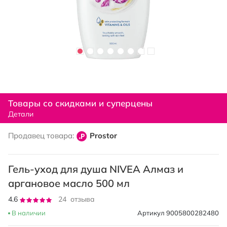
Перейти
к
Товары со скидками и суперцены
началу
Детали
галереи
изображений
Продавец товара:
Prostor
Гель-уход для душа NIVEA Алмаз и
аргановое масло 500 мл
Рейтинг:
4.6
24
отзыва
92
100
% of
В наличии
Артикул
9005800282480