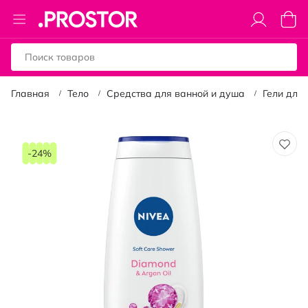
Toggle
Моя к
Nav
Главная
Тело
Средства для ванной и душа
Гели для
Пропустить
и
-24%
перейти
к
галереям
изображений