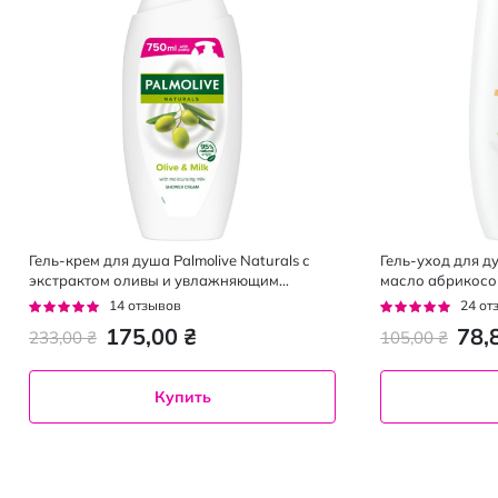
Гель-крем для душа Palmolive Naturals с
Гель-уход для д
экстрактом оливы и увлажняющим
масло абрикосо
молочком 750 мл
Рейтинг:
Рейтинг:
14
отзывов
24
от
93%
92%
175,00 ₴
78,
233,00 ₴
105,00 ₴
Купить