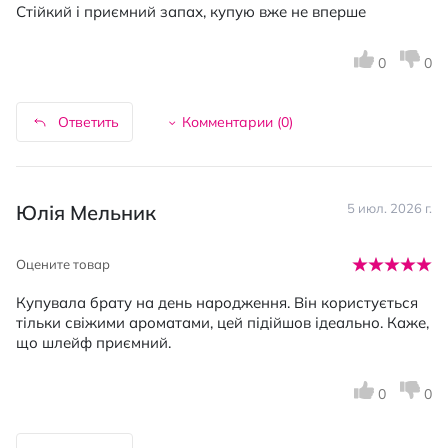
Стійкий і приємний запах, купую вже не вперше
0
0
Ответить
Комментарии (
0
)
Юлія Мельник
5 июл. 2026 г.
Оцените товар
Купувала брату на день народження. Він користується
тільки свіжими ароматами, цей підійшов ідеально. Каже,
що шлейф приємний.
0
0