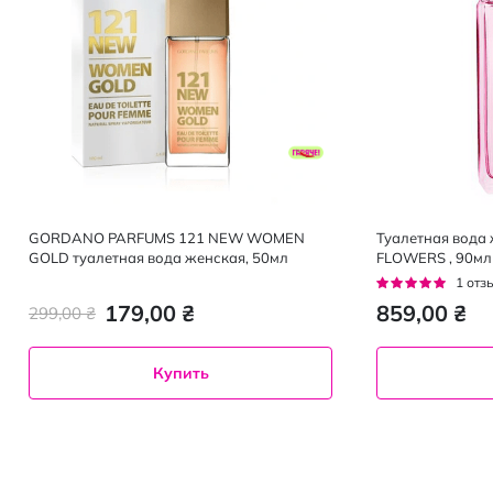
GORDANO PARFUMS 121 NEW WOMEN
Туалетная вода 
GOLD туалетная вода женская, 50мл
FLOWERS , 90мл
Рейтинг:
1
отз
100%
179,00 ₴
859,00 ₴
299,00 ₴
Купить