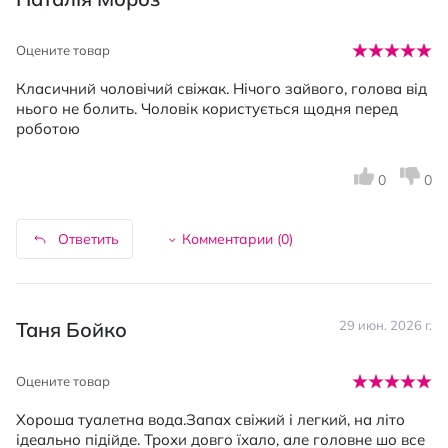
Оцените товар
Класичний чоловічий свіжак. Нічого зайвого, голова від
нього не болить. Чоловік користується щодня перед
роботою
0
0
Ответить
Комментарии (
0
)
Таня Бойко
29 июн. 2026 г.
Оцените товар
Хороша туалетна вода.Запах свіжий і легкий, на літо
ідеально підійде. Трохи довго їхало, але головне шо все