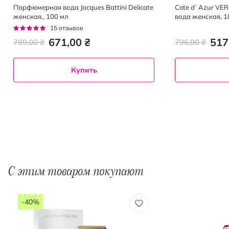
Парфюмерная вода Jacques Battini Delicate
Cote d`Azur VE
женская., 100 мл
вода женская, 
Рейтинг:
15
отзывов
96%
671,00 ₴
517
789,00 ₴
796,00 ₴
Купить
С этим товаром покупают
-40%