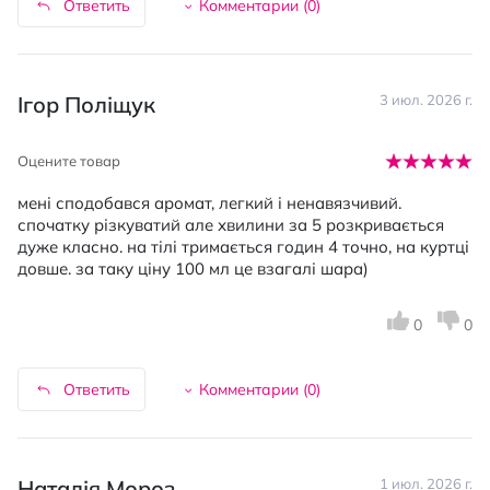
Ответить
Комментарии (
0
)
Ігор Поліщук
3 июл. 2026 г.
Оцените товар
мені сподобався аромат, легкий і ненавязчивий.
спочатку різкуватий але хвилини за 5 розкривається
дуже класно. на тілі тримається годин 4 точно, на куртці
довше. за таку ціну 100 мл це взагалі шара)
0
0
Ответить
Комментарии (
0
)
Наталія Мороз
1 июл. 2026 г.