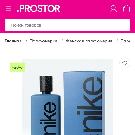
Toggle
Моя к
Nav
Главная
Парфюмерия
Женская парфюмерия
Парфю
Пропустить
и
-30%
перейти
к
галереям
изображений