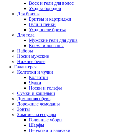
Воск и гели для волос
Уход за бородой
Для бритья
Бритвы и картриджи
Гели и пенки
Уход после бритья
Для тела
Мужские гели для душа
Крема и лосьоны
Наборы
Носки мужские
Нижнее белье
Галантерея
Колготки и чулки
Колготки
Чулки
Носки и гольфы
Сумки и кошельки
Домашняя обувь
Дорожные чемоданы
Зонты
Зимние аксессуары
Головные уборы
Шарфы
Перчатки и варежки