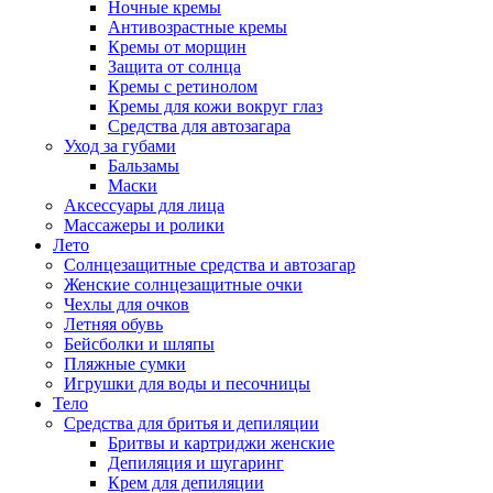
Ночные кремы
Антивозрастные кремы
Кремы от морщин
Защита от солнца
Кремы с ретинолом
Кремы для кожи вокруг глаз
Средства для автозагара
Уход за губами
Бальзамы
Маски
Аксессуары для лица
Массажеры и ролики
Лето
Солнцезащитные средства и автозагар
Женские солнцезащитные очки
Чехлы для очков
Летняя обувь
Бейсболки и шляпы
Пляжные сумки
Игрушки для воды и песочницы
Тело
Средства для бритья и депиляции
Бритвы и картриджи женские
Депиляция и шугаринг
Крем для депиляции