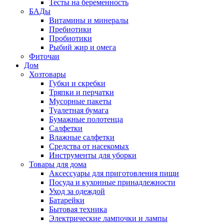
Тесты на беременность
БАДы
Витамины и минералы
Пребиотики
Пробиотики
Рыбий жир и омега
Фиточаи
Дом
Хозтовары
Губки и скребки
Тряпки и перчатки
Мусорные пакеты
Туалетная бумага
Бумажные полотенца
Салфетки
Влажные салфетки
Средства от насекомых
Инструменты для уборки
Товары для дома
Аксессуары для приготовления пищи
Посуда и кухонные принадлежности
Уход за одеждой
Батарейки
Бытовая техника
Электрические лампочки и лампы