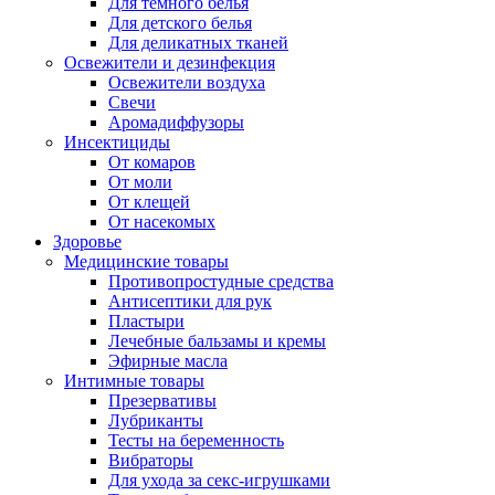
Для темного белья
Для детского белья
Для деликатных тканей
Освежители и дезинфекция
Освежители воздуха
Свечи
Аромадиффузоры
Инсектициды
От комаров
От моли
От клещей
От насекомых
Здоровье
Медицинские товары
Противопростудные средства
Антисептики для рук
Пластыри
Лечебные бальзамы и кремы
Эфирные масла
Интимные товары
Презервативы
Лубриканты
Тесты на беременность
Вибраторы
Для ухода за секс-игрушками