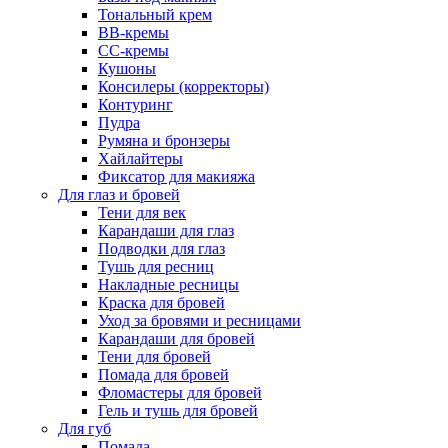
Тональный крем
BB-кремы
CC-кремы
Кушоны
Консилеры (корректоры)
Контуринг
Пудра
Румяна и бронзеры
Хайлайтеры
Фиксатор для макияжа
Для глаз и бровей
Тени для век
Карандаши для глаз
Подводки для глаз
Тушь для ресниц
Накладные ресницы
Краска для бровей
Уход за бровями и ресницами
Карандаши для бровей
Тени для бровей
Помада для бровей
Фломастеры для бровей
Гель и тушь для бровей
Для губ
Помада