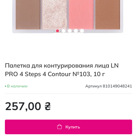
Перейти
к
Палетка для контурирования лица LN
началу
галереи
PRO 4 Steps 4 Contour №103, 10 г
изображений
В наличии
Артикул
810149048241
257,00 ₴
Купить