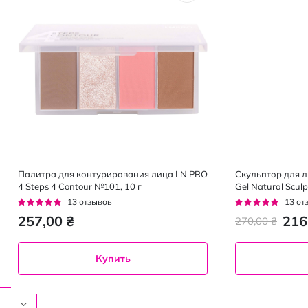
Палитра для контурирования лица LN PRO
Скульптор для л
4 Steps 4 Contour №101, 10 г
Gel Natural Scu
оттенок 105, 15 
Рейтинг:
Рейтинг:
13
отзывов
13
от
95%
92%
257,00 ₴
216
270,00 ₴
Купить