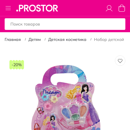
Toggle
Моя к
Nav
Главная
Детям
Детская косметика
Набор детской кос
Пропустить
и
-20%
перейти
к
галереям
изображений