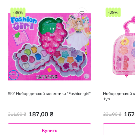
-39%
-29%
SKY Набор детской косметики "Fashion girl"
Набор детской к
1уп
187,00 ₴
162
311,00 ₴
231,00 ₴
Купить