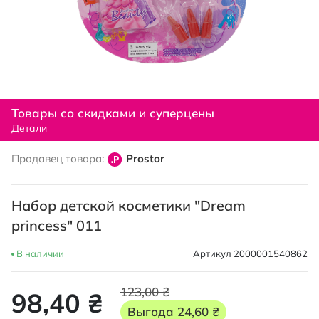
Перейти
к
Товары со скидками и суперцены
началу
Детали
галереи
изображений
Продавец товара:
Prostor
Набор детской косметики "Dream
princess" 011
В наличии
Артикул
2000001540862
123,00 ₴
98,40 ₴
Выгода
24,60 ₴