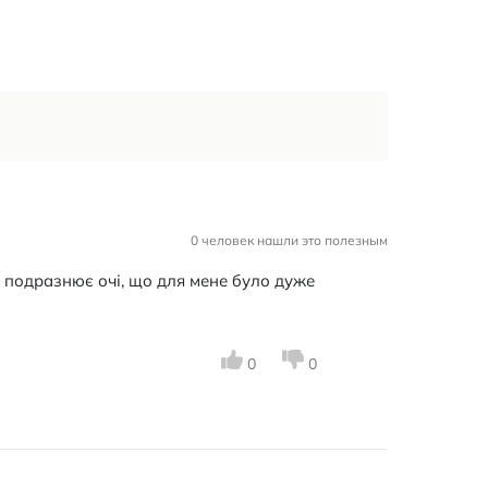
0 человек нашли это полезным
 подразнює очі, що для мене було дуже
0
0