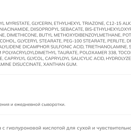
L MYRISTATE, GLYCERIN, ETHYLHEXYL TRIAZONE, C12-15 AL
 NIACINAMIDE, DIISOPROPYL SEBACATE, BIS-ETHYLHEXYLOX
NE, DIMETHICONE, BUTYL METHOXYDIBENZOYLMETHANE, POT
COHOL, GLYCERYL STEARATE, PEG-100 STEARATE, PERLITE, 
ALYLIDENE DICAMPHOR SULFONIC ACID, TRIETHANOLAMINE, S
 POLYACRYLOYLDIMETHYL TAURATE, POLOXAMER 338, TOCO
CAPRYLYL GLYCOL, CAPRYLOYL SALICYLIC ACID, HYDROLYZE
MINE DISUCCINATE, XANTHAN GUM.
ения и ежедневной сыворотки.
 с гиалуроновой кислотой для сухой и чувствительн