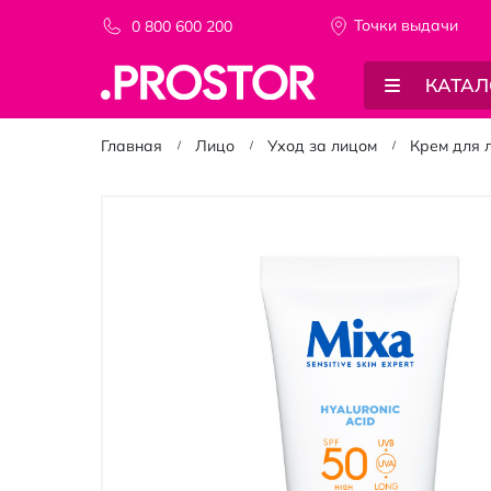
Точки выдачи
0 800 600 200
КАТАЛ
Главная
Лицо
Уход за лицом
Крем для 
Пропустить
и
перейти
к
галереям
изображений