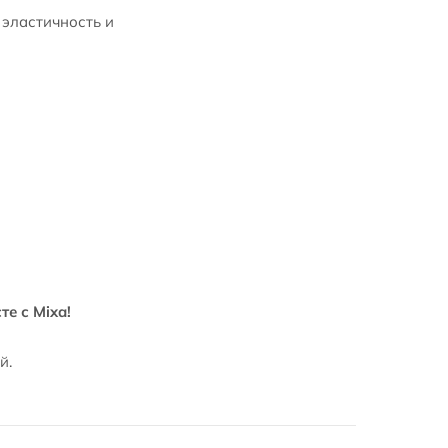
 эластичность и
е с Mixa!
й.