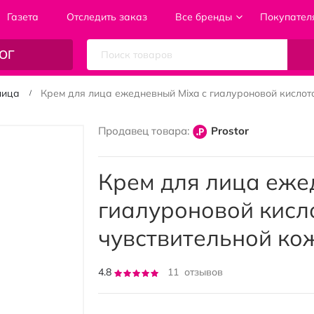
Газета
Отследить заказ
Все бренды
Покупател
ОГ
лица
Крем для лица ежедневный Mixa с гиалуроновой кислото
Продавец товара:
Prostor
Крем для лица еже
гиалуроновой кисло
чувствительной ко
Рейтинг:
4.8
11
отзывов
95
100
% of