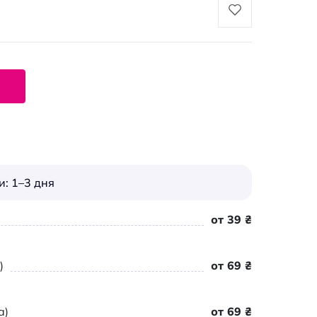
: 1–3 дня
от 39 ₴
)
от 69 ₴
а)
от 69 ₴