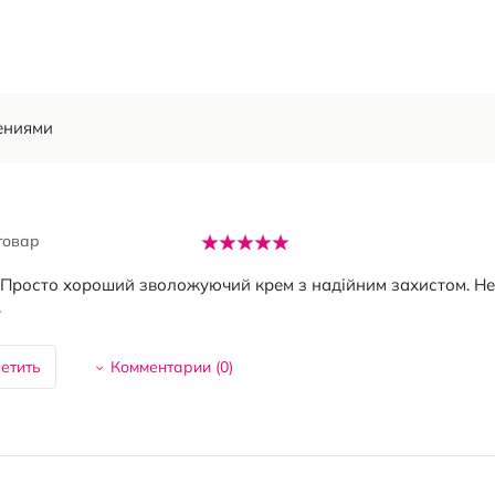
ениями
товар
 Просто хороший зволожуючий крем з надійним захистом. Не
.
етить
Комментарии (
0
)