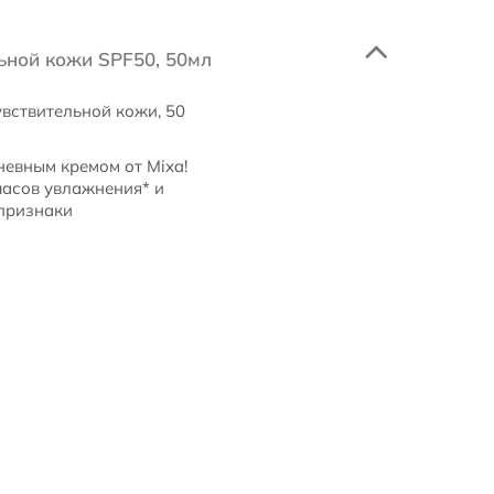
ьной кожи SPF50, 50мл
вствительной кожи, 50
евным кремом от Mixa!
часов увлажнения* и
 признаки