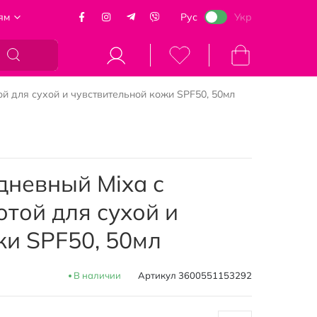
ям
Рус
Укр
Моя корзина
й для сухой и чувствительной кожи SPF50, 50мл
дневный Mixa с
той для сухой и
жи SPF50, 50мл
В наличии
Артикул
3600551153292