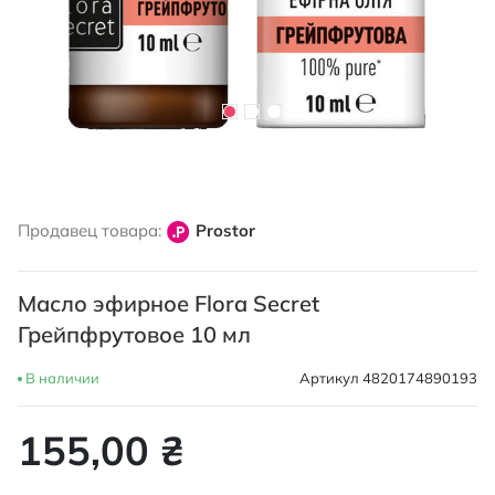
Перейти
к
Продавец товара:
Prostor
началу
галереи
изображений
Масло эфирное Flora Secret
Грейпфрутовое 10 мл
В наличии
Артикул
4820174890193
155,00 ₴