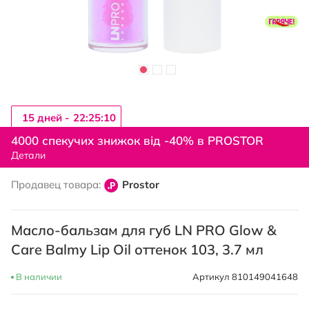
15 дней -
22:25:10
Перейти
к
4000 спекучих знижок від -40% в PROSTOR
началу
Детали
галереи
изображений
Продавец товара:
Prostor
Масло-бальзам для губ LN PRO Glow &
Care Balmy Lip Oil оттенок 103, 3.7 мл
В наличии
Артикул
810149041648