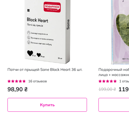
Патчи от прыщей Sane Black Heart 36 шт.
Подарочный наб
лица + массажны
Рейтинг:
Рейтинг:
16
отзывов
1
отз
91%
100%
98,90 ₴
119
199,00 ₴
Купить