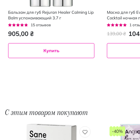
Бальзам для губ Rejuran Healer Calming Lip
Маска для губ Ev
Balm успокаивающий 3.7 г
Cocktail ночная
Рейтинг:
Рейтинг:
15
отзывов
1
отз
91%
100%
905,00 ₴
104
139,00 ₴
Купить
С этим товаром покупают
-40%