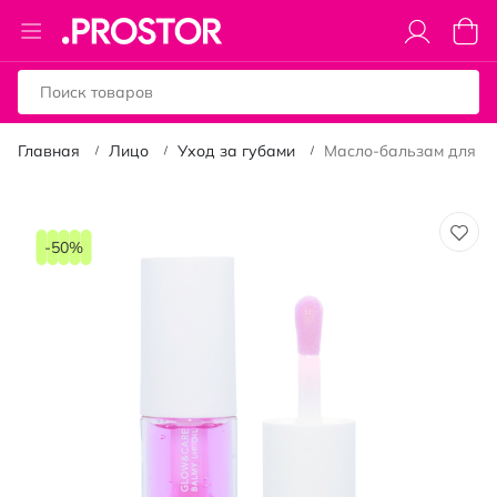
Toggle
Моя к
Nav
Главная
Лицо
Уход за губами
Масло-бальзам для губ 
Пропустить
и
-50%
перейти
к
галереям
изображений