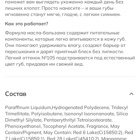
поможет вам выглядеть ухоженно каждый день без
лишних хлопот. Просто нанесите – и ваши губы
мгновенно станут мягче, гладче, с легким сиянием.
Как это работает?
Формула масла-бальзама содержит питательные
компоненты, которые легко впитываются в кожу губ.
Они помогают удерживать влагу, создают барьер от
пересыхания и дарят приятный блеск без липкости.
Легкий оттенок №105 подстраивается под естественный
цвет губ, придавая им свежий вид.
Состав
Paraffinum Liquidum,Hydrogenated Polydecene, Tridecyl
Trimellitate, Polyisobutene, Isononyl Isononanoate, Silica
Dimethyl Silylate, Pentaerythrityl Tetraisostearate,
Phenoxyethanol, Tocopheryl Acetate, Fragrance, May
Contain/Pigment, May Contain: Red 6 Lake(Ci15850:2), Red
7 Lake(Ci15850:1), Red 28 Lake(Ci45410:2), Manganese