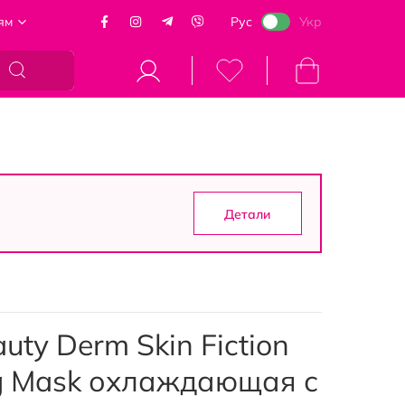
ям
Рус
Укр
Моя корзина
Детали
ty Derm Skin Fiction
ng Mask охлаждающая с