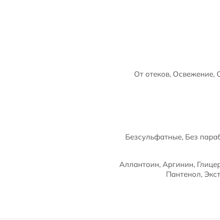
От отеков, Освежение,
Безсульфатные, Без параб
Аллантоин, Аргинин, Глице
Пантенол, Экст