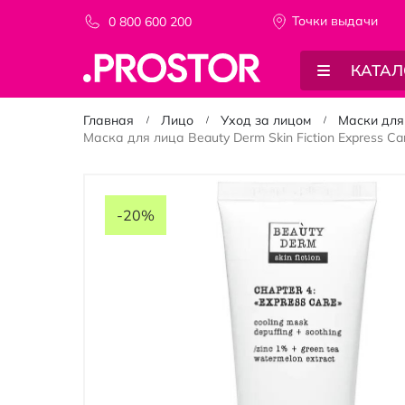
Точки выдачи
0 800 600 200
КАТАЛ
Главная
Лицо
Уход за лицом
Маски для
Маска для лица Beauty Derm Skin Fiction Express C
Пропустить
и
-20%
перейти
к
галереям
изображений