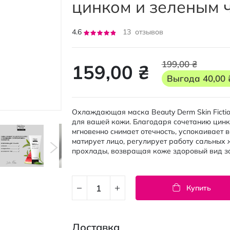
цинком и зеленым ч
Рейтинг:
4.6
13
отзывов
92
100
% of
199,00 ₴
159,00 ₴
Выгода
40,00 
Охлаждающая маска Beauty Derm Skin Fictio
для вашей кожи. Благодаря сочетанию цинка
мгновенно снимает отечность, успокаивает 
матирует лицо, регулирует работу сальных 
прохлады, возвращая коже здоровый вид за
Купить
Доставка