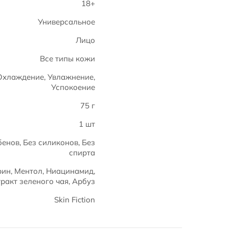
18+
Универсальное
Лицо
Все типы кожи
 Охлаждение, Увлажнение,
Успокоение
75 г
1 шт
енов, Без силиконов, Без
спирта
рин, Ментол, Ниацинамид,
ракт зеленого чая, Арбуз
Skin Fiction