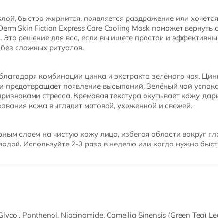
лой, быстро жирнится, появляется раздражение или хочетс
erm Skin Fiction Express Care Cooling Mask поможет вернуть 
с. Это решение для вас, если вы ищете простой и эффективн
 без сложных ритуалов.
благодаря комбинации цинка и экстракта зелёного чая. Цин
и предотвращает появление высыпаний. Зелёный чай успока
признаками стресса. Кремовая текстура окутывает кожу, да
ования кожа выглядит матовой, ухоженной и свежей.
ным слоем на чистую кожу лица, избегая области вокруг глаз
 водой. Используйте 2-3 раза в неделю или когда нужно быст
lycol, Panthenol, Niacinamide, Camellia Sinensis (Green Tea) Leaf