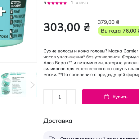
Рейтинг:
5
1
отзыв
100
100
% of
379,00 ₴
303,00 ₴
Выгода
76,00 
Сухие волосы и кожа головы? Маска Garnier 
часов увлажнения* без утяжеления. Формул
Алоэ Вера+** и витаминами, которые увлаж
силиконов для естественного на ощупь воло
маски. **По сравнению с предыдущей форму
Купить
Доставка