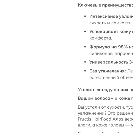
Ключевые преимуществ
Интенсивное увлаж
сухость и ломкость.
Успокаивает кожу 
комфорта.
Формула на 98% н
силиконов, парабен
Универсальность 3-
Без утяжеления:
Лег
естественный объем
Утолите жажду ваших во
Вашим волосам и коже г
Вы устали от сухости, т
увлажнении? Это решение
Fructis HairFood Алоэ в
влаги, а коже головы — 