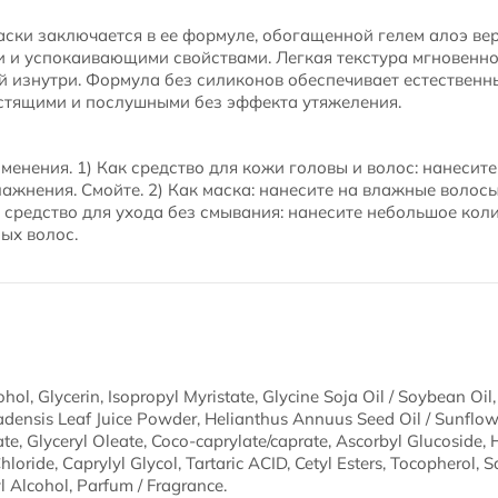
ски заключается в ее формуле, обогащенной гелем алоэ ве
 успокаивающими свойствами. Легкая текстура мгновенно 
й изнутри. Формула без силиконов обеспечивает естественн
естящими и послушными без эффекта утяжеления.
енения. 1) Как средство для кожи головы и волос: нанесите
ажнения. Смойте. 2) Как маска: нанесите на влажные волосы,
к средство для ухода без смывания: нанесите небольшое коли
ых волос.
hol, Glycerin, Isopropyl Myristate, Glycine Soja Oil / Soybean Oi
ensis Leaf Juice Powder, Helianthus Annuus Seed Oil / Sunflowe
nate, Glyceryl Oleate, Coco-caprylate/caprate, Ascorbyl Glucoside
ride, Caprylyl Glycol, Tartaric ACID, Cetyl Esters, Tocopherol, Sal
yl Alcohol, Parfum / Fragrance.