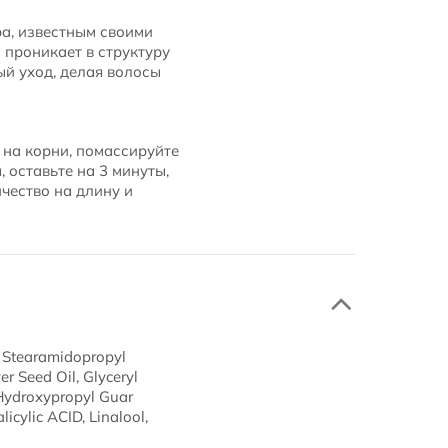
ра, известным своими
проникает в структуру
ый уход, делая волосы
 на корни, помассируйте
 оставьте на 3 минуты,
чество на длину и
l, Stearamidopropyl
r Seed Oil, Glyceryl
, Hydroxypropyl Guar
icylic ACID, Linalool,