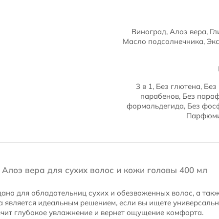
Виноград, Алоэ вера, Гл
Масло подсолнечника, Экст
3 в 1, Без глютена, Бе
парабенов, Без параф
формальдегида, Без фосф
Парфюми
od Алоэ вера для сухих волос и кожи головы 400 мл
ана для обладательниц сухих и обезвоженных волос, а такж
а является идеальным решением, если вы ищете универсальн
ечит глубокое увлажнение и вернет ощущение комфорта.