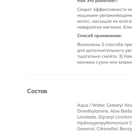
Как это работает?
Секрет эффективности ма
мощными увлажняющими и
волос, насыщая их влаго
невероятно мягкими, бл
Способ применения:
Возможны 3 способа прим
для дополнительного увл
тщательно смойте. 3) Ка
кончики сухих или влажн
Состав
Aqua / Water, Cetearyl Alco
Dimethylamine, Aloe Barbad
Linoleate, Glyceryl Linole
Hydroxypropyltrimonium Chlo
Geraniol, Citronellol, Benz