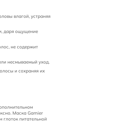
оловы влагой, устраняя
и, даря ощущение
лос, не содержит
или несмываемый уход.
олосы и сохраняя их
 дополнительном
ксно. Маска Garnier
м глоток питательной