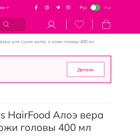
ям
Рус
Укр
Моя корзина
э вера для сухих волос и кожи головы 400 мл
Детали
is HairFood Алоэ вера
кожи головы 400 мл