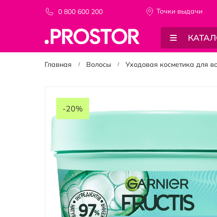
Точки выдачи
0 800 600 200
КАТАЛ
Главная
Волосы
Уходовая косметика для в
Пропустить
и
-20%
перейти
к
галереям
изображений