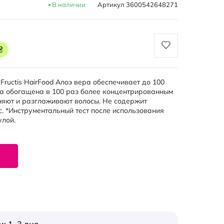
В наличии
Артикул
3600542648271
₴
Fructis HairFood Алоэ вера обеспечивает до 100
а обогащена в 100 раз более концентрированным
няют и разглаживают волосы. Не содержит
с. *Инструментальный тест после использования
лой.