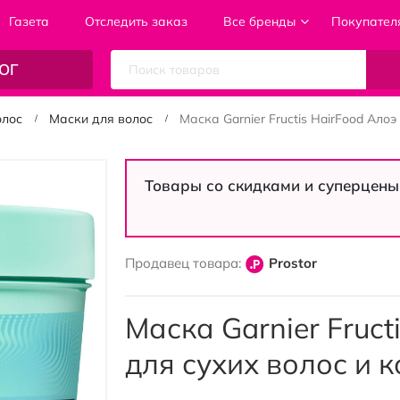
Газета
Отследить заказ
Все бренды
Покупател
ОГ
олос
Маски для волос
Маска Garnier Fructis HairFood Ало
Товары со скидками и суперцены
Продавец товара:
Prostor
Маска Garnier Fruct
для сухих волос и 