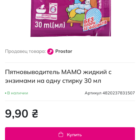
Перейти
к
Продавец товара:
Prostor
началу
галереи
изображений
Пятновыводитель МАМО жидкий с
энзимами на одну стирку 30 мл
В наличии
Артикул
4820237831507
9,90 ₴
Купить