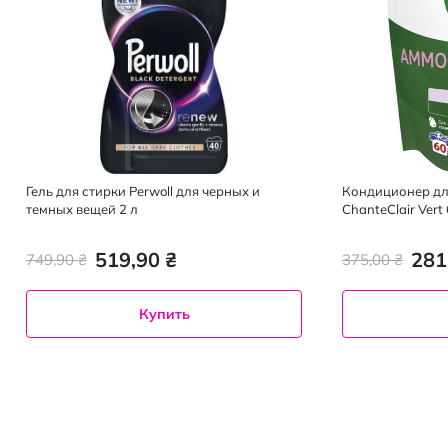
Гель для стирки Perwoll для черных и
Кондиционер дл
темных вещей 2 л
ChanteClair Ver
1.2 л
519,90 ₴
281
749,90 ₴
375,00 ₴
Купить