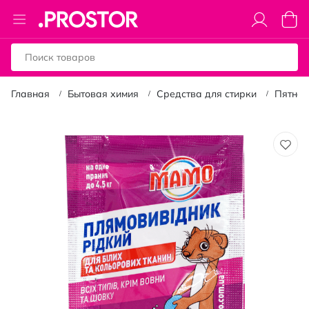
Toggle
Моя к
Nav
Главная
Бытовая химия
Средства для стирки
Пятнов
Пропустить
и
перейти
к
галереям
изображений