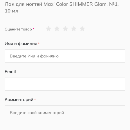
Лак для ногтей Maxi Color SHIMMER Glam, №1,
10 мл
1
2
3
4
5
Оцените товар
star
stars
stars
stars
stars
Имя и фамилия
Email
Комментарий