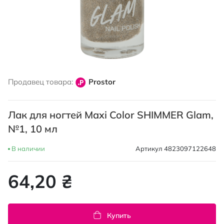
Перейти
к
Продавец товара:
Prostor
началу
галереи
изображений
Лак для ногтей Maxi Color SHIMMER Glam,
№1, 10 мл
В наличии
Артикул
4823097122648
64,20 ₴
Купить