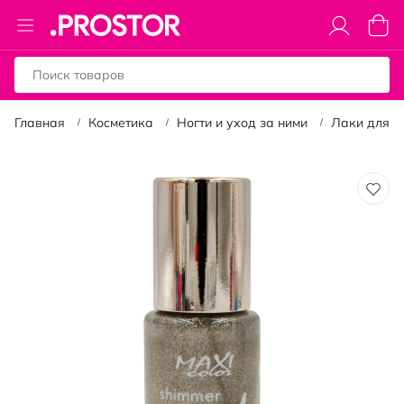
Toggle
Моя к
Nav
Главная
Косметика
Ногти и уход за ними
Лаки для н
Пропустить
и
перейти
к
галереям
изображений