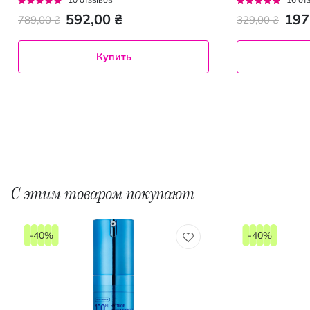
92%
91%
592,00 ₴
197
789,00 ₴
329,00 ₴
Купить
С этим товаром покупают
-40%
-40%