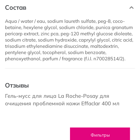
Состав
Aqua / water / eau, sodium laureth sulfate, peg-8, coco-
betaine, hexylene glycol, sodium chloride, punica granatum
pericarp extract, zinc pca, peg-120 methyl glucose dioleate,
sodium citrate, sodium hydroxide, caprylyl glycol, citric acid,
trisodium ethylenediamine disuccinate, maltodextrin,
pentylene glycol, tocopherol, sodium benzoate,
phenoxyethanol, parfum / fragrance (f.i.l. n70028514/2).
Отзывы
Гель-мусс для лица La Roche-Posay для
очищения проблемной кожи Effaclar 400 мл
Фильтры