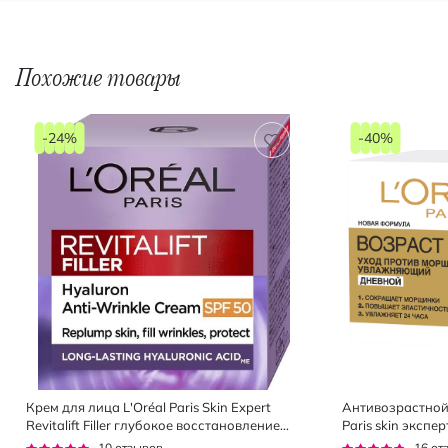
Похожие товары
-24%
-40%
Крем для лица L'Oréal Paris Skin Expert
Антивозрастной 
Revitalift Filler глубокое восстановление
Paris skin экспе
дневной 40+ SPF 50, 50 мл
Рейтинг:
Рейтинг:
10
отзывов
16
от