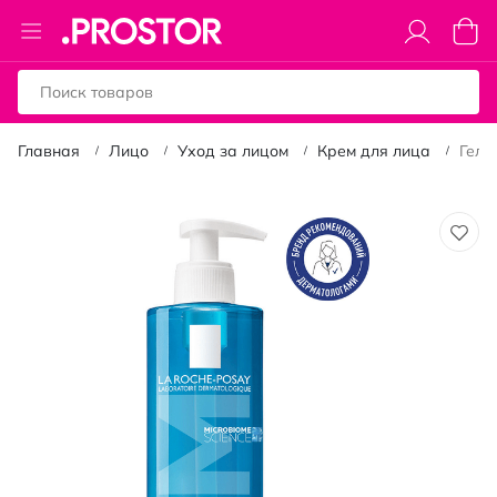
Toggle
Моя к
Nav
Главная
Лицо
Уход за лицом
Крем для лица
Гель
Пропустить
и
перейти
к
галереям
изображений