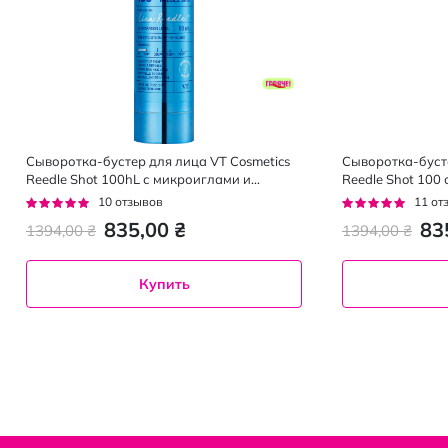
Сыворотка-бустер для лица VT Cosmetics
Сыворотка-бусте
Reedle Shot 100hL с микроиглами и
Reedle Shot 100
гиалуроновой кислотой 50 мл
экстрактом цен
Рейтинг:
Рейтинг:
10
отзывов
11
от
92%
95%
835,00 ₴
83
1394,00 ₴
1394,00 ₴
Купить