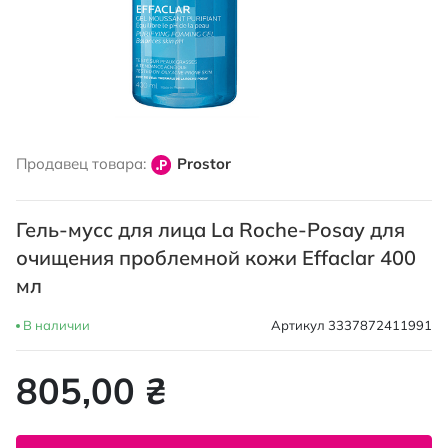
Перейти
к
Продавец товара:
Prostor
началу
галереи
изображений
Гель-мусс для лица La Roche-Posay для
очищения проблемной кожи Effaclar 400
мл
В наличии
Артикул
3337872411991
805,00 ₴