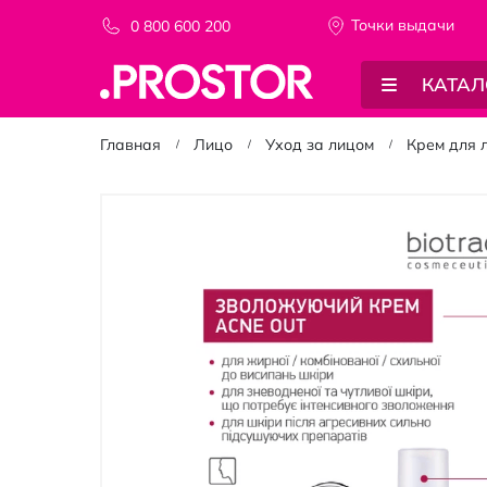
Точки выдачи
0 800 600 200
КАТАЛ
Главная
Лицо
Уход за лицом
Крем для 
Пропустить
и
перейти
к
галереям
изображений