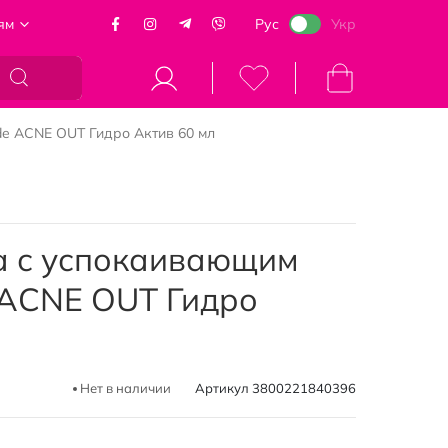
ям
Рус
Укр
Моя корзина
de ACNE OUT Гидро Актив 60 мл
а с успокаивающим
 ACNE OUT Гидро
Нет в наличии
Артикул
3800221840396