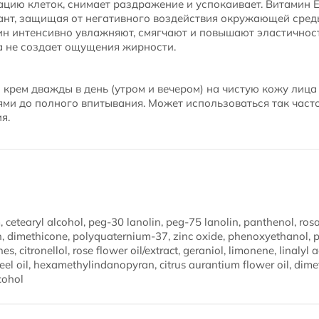
ацию клеток, снимает раздражение и успокаивает. Витамин Е
дант, защищая от негативного воздействия окружающей сре
ин интенсивно увлажняют, смягчают и повышают эластичност
 не создает ощущения жирности.
крем дважды в день (утром и вечером) на чистую кожу лица
и до полного впитывания. Может использоваться так часто,
я.
 cetearyl alcohol, peg-30 lanolin, peg-75 lanolin, panthenol, ro
in, dimethicone, polyquaternium-37, zinc oxide, phenoxyethanol, 
 citronellol, rose flower oil/extract, geraniol, limonene, linalyl ac
peel oil, hexamethylindanopyran, citrus aurantium flower oil, dime
cohol