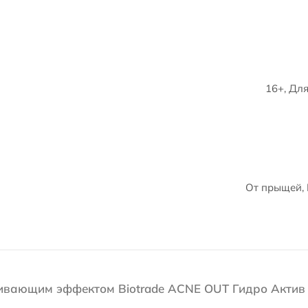
16+, Дл
От прыщей, 
аивающим эффектом Biotrade ACNE OUT Гидро Актив