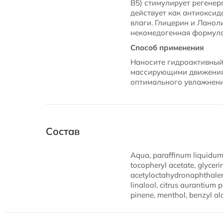
В5) стимулирует регенер
действует как антиокси
влаги. Глицерин и Ланол
некомедогенная формула
Способ применения
Наносите гидроактивный 
массирующими движениям
оптимального увлажнени
Состав
Aqua, paraffinum liquidum,
tocopheryl acetate, glycer
acetyloctahydronaphthalenes,
linalool, citrus aurantium 
pinene, menthol, benzyl al