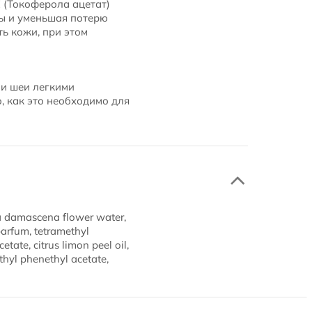
 (Токоферола ацетат)
ды и уменьшая потерю
ь кожи, при этом
 и шеи легкими
 как это необходимо для
sa damascena flower water,
parfum, tetramethyl
etate, citrus limon peel oil,
thyl phenethyl acetate,