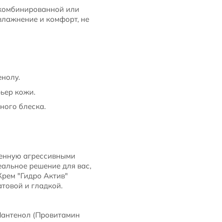
 комбинированной или
влажнение и комфорт, не
нолу.
ьер кожи.
ного блеска.
женную агрессивными
еальное решение для вас,
Крем "Гидро Актив"
товой и гладкой.
Пантенол (Провитамин