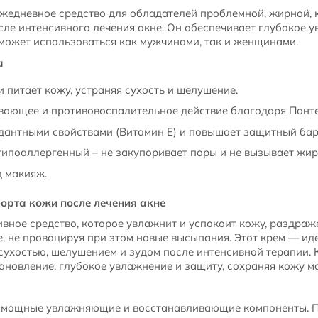
ежедневное средство для обладателей проблемной, жирной,
сле интенсивного лечения акне. Он обеспечивает глубокое у
 может использоваться как мужчинами, так и женщинами.
а
и питает кожу, устраняя сухость и шелушение.
вающее и противовоспалительное действие благодаря Панте
дантными свойствами (Витамин Е) и повышает защитный бар
ипоаллергенный – не закупоривает поры и не вызывает жир
 макияж.
орта кожи после лечения акне
вное средство, которое увлажнит и успокоит кожу, раздра
, не провоцируя при этом новые высыпания. Этот крем — ид
 сухостью, шелушением и зудом после интенсивной терапии. 
ановление, глубокое увлажнение и защиту, сохраняя кожу ма
т мощные увлажняющие и восстанавливающие компоненты. 