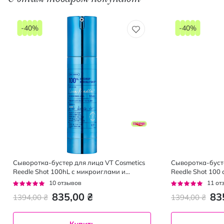
-40%
-40%
Сыворотка-бустер для лица VT Cosmetics
Сыворотка-бусте
Reedle Shot 100hL с микроиглами и
Reedle Shot 100
гиалуроновой кислотой 50 мл
экстрактом цен
Рейтинг:
Рейтинг:
10
отзывов
11
от
92%
95%
835,00 ₴
83
1394,00 ₴
1394,00 ₴