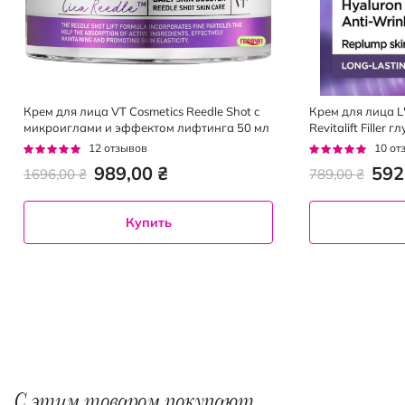
Крем для лица VT Cosmetics Reedle Shot с
Крем для лица L'
микроиглами и эффектом лифтинга 50 мл
Revitalift Filler
дневной 40+ SPF
Рейтинг:
Рейтинг:
12
отзывов
10
от
92%
92%
989,00 ₴
592
1696,00 ₴
789,00 ₴
Купить
С этим товаром покупают