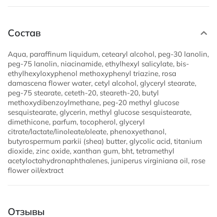
Состав
Aqua, paraffinum liquidum, cetearyl alcohol, peg-30 lanolin,
peg-75 lanolin, niacinamide, ethylhexyl salicylate, bis-
ethylhexyloxyphenol methoxyphenyl triazine, rosa
damascena flower water, cetyl alcohol, glyceryl stearate,
peg-75 stearate, ceteth-20, steareth-20, butyl
methoxydibenzoylmethane, peg-20 methyl glucose
sesquistearate, glycerin, methyl glucose sesquistearate,
dimethicone, parfum, tocopherol, glyceryl
citrate/lactate/linoleate/oleate, phenoxyethanol,
butyrospermum parkii (shea) butter, glycolic acid, titanium
dioxide, zinc oxide, xanthan gum, bht, tetramethyl
acetyloctahydronaphthalenes, juniperus virginiana oil, rose
flower oil/extract
Отзывы