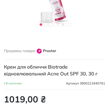
Перейти
к
Продавец товара:
Prostor
началу
галереи
изображений
Крем для обличчя Biotrade
відновлювальний Acne Out SPF 30, 30 г
В наличии
Артикул
3800221840761
1019,00 ₴