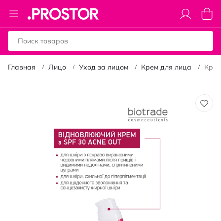
Toggle
Моя к
Nav
Главная
Лицо
Уход за лицом
Крем для лица
Крем
Пропустить
и
перейти
к
галереям
изображений