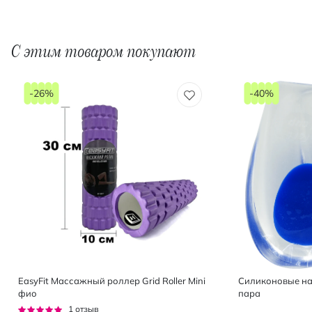
С этим товаром покупают
-26%
-40%
EasyFit Массажный роллер Grid Roller Mini
Силиконовые на
фио
пара
Рейтинг:
1
отзыв