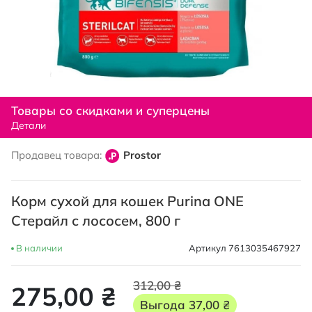
Перейти
к
Товары со скидками и суперцены
началу
Детали
галереи
изображений
Продавец товара:
Prostor
Корм сухой для кошек Purina ONE
Стерайл с лососем, 800 г
В наличии
Артикул
7613035467927
312,00 ₴
275,00 ₴
Выгода
37,00 ₴