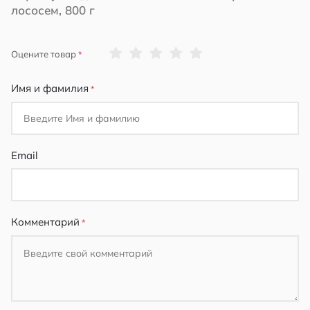
лососем, 800 г
1
2
3
4
5
Оцените товар
star
stars
stars
stars
stars
Имя и фамилия
Email
Комментарий