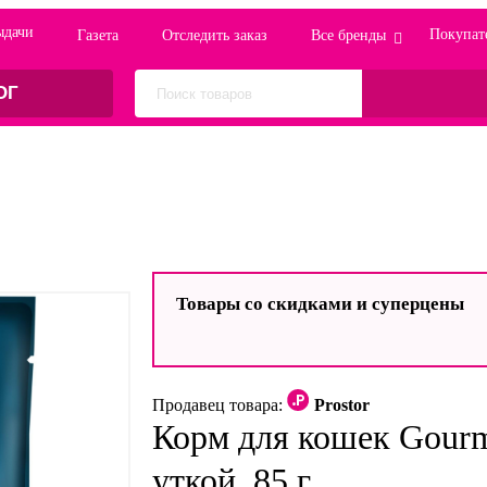
ыдачи
Покупат
Газета
Отследить заказ
Все бренды
ОГ
Товары со скидками и суперцены
Продавец товара:
Prostor
Корм для кошек Gourme
уткой, 85 г