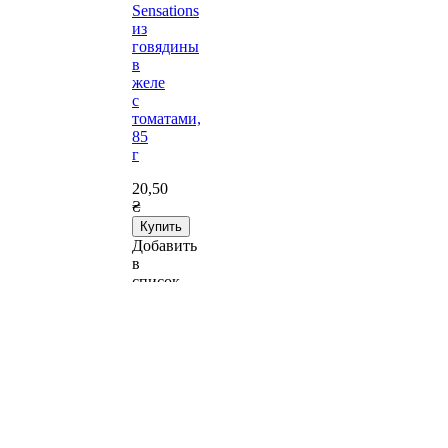
Sensations
из
говядины
в
желе
с
томатами,
85
г
20,50
₴
Купить
Добавить
в
список
желаний