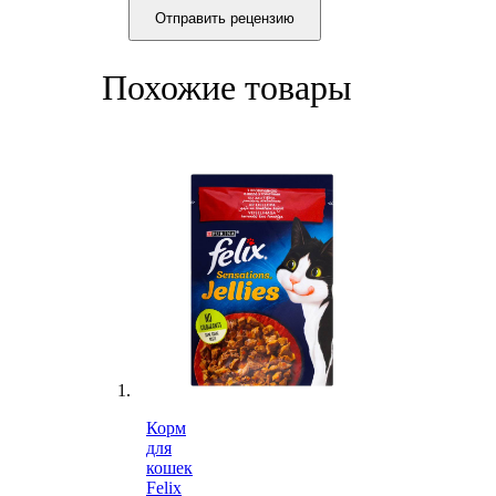
Отправить рецензию
Похожие товары
Корм
для
кошек
Felix