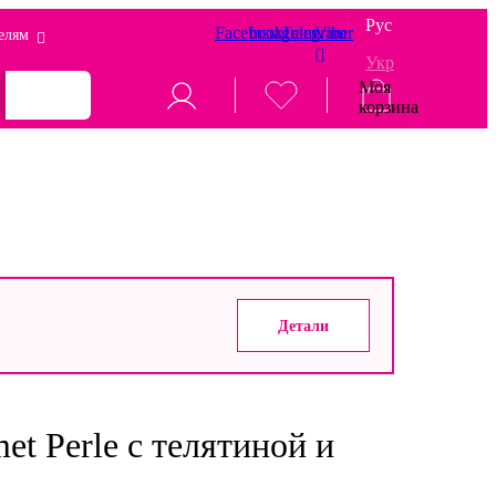
Рус
Facebook
Instagram
Telegram
Viber
елям
Укр
Моя
корзина
Детали
t Perle с телятиной и