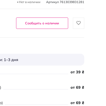
Нет в наличии
Артикул
7613039831281
Сообщить о наличии
: 1–3 дня
от 39 ₴
)
от 69 ₴
а)
от 69 ₴