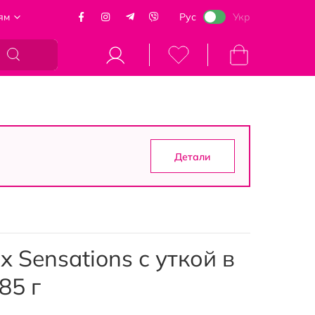
ям
Рус
Укр
Моя корзина
Детали
 Sensations с уткой в ​​
85 г