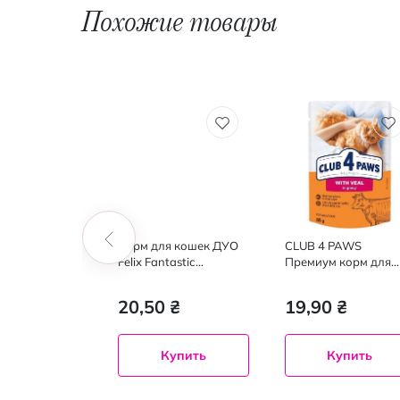
Похожие товары
 кошек Felix
Корм для кошек ДУО
CLUB 4 PAWS
с junior курица,
Felix Fantastiс
Премиум корм для
говядина и птица, 85 г
взрослых кошек с
телятиной в соусе, 8
 ₴
20,50 ₴
19,90 ₴
Купить
Купить
Купить