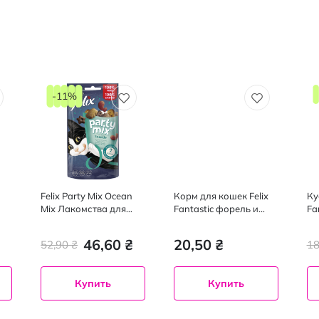
-11%
Felix Party Mix Ocean
Корм для кошек Felix
Ку
Mix Лакомства для
Fantastic форель и
Fa
взрослых кошек со
зеленые бобы, 85 г
па
5 г
вкусом лосося,
46,60 ₴
20,50 ₴
52,90 ₴
18
форели и минтая, 60г
Купить
Купить