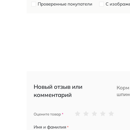
Проверенные покупатели
С изображ
Новый отзыв или
Корм 
комментарий
шпина
1
2
3
4
5
Оцените товар
star
stars
stars
stars
stars
Имя и фамилия