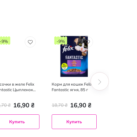
-9%
-9%
сочки в желе Felix
Корм для кошек Felix
Корм для кош
ntastic Цыпленок
Fantastiс ягня, 85 г
влажный для 
уч. 85 г
Friskies курица
подливе, 85 г
16,90 ₴
16,90 ₴
15,50 ₴
,70 ₴
18,70 ₴
Купить
Купить
Купит