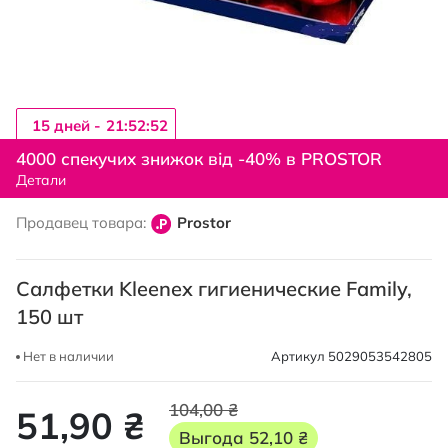
15 дней -
21:52:52
Перейти
к
4000 спекучих знижок від -40% в PROSTOR
началу
Детали
галереи
изображений
Продавец товара:
Prostor
Салфетки Kleenex гигиенические Family,
150 шт
Нет в наличии
Артикул
5029053542805
104,00 ₴
51,90 ₴
Выгода
52,10 ₴