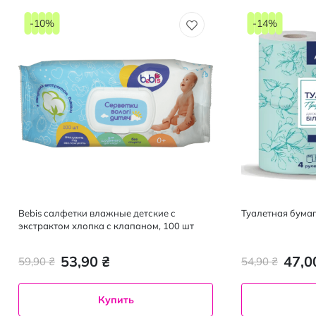
-10%
-14%
Bebis салфетки влажные детские с
Туалетная бумаг
экстрактом хлопка с клапаном, 100 шт
53,90 ₴
47,0
59,90 ₴
54,90 ₴
Купить