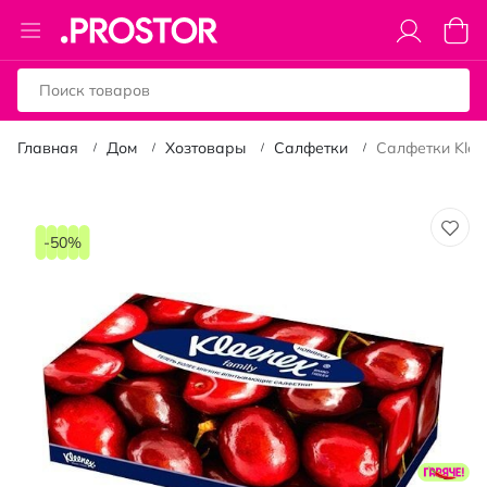
Toggle
Моя к
Nav
Главная
Дом
Хозтовары
Салфетки
Салфетки Kleen
Пропустить
и
-50%
перейти
к
галереям
изображений