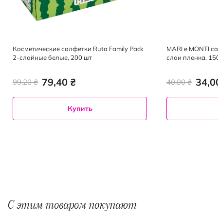
Косметические салфетки Ruta Family Pack
MARI e MONTI с
2-слойные белые, 200 шт
слои пленка, 15
79,40 ₴
34,0
99,20 ₴
40,00 ₴
Купить
С этим товаром покупают