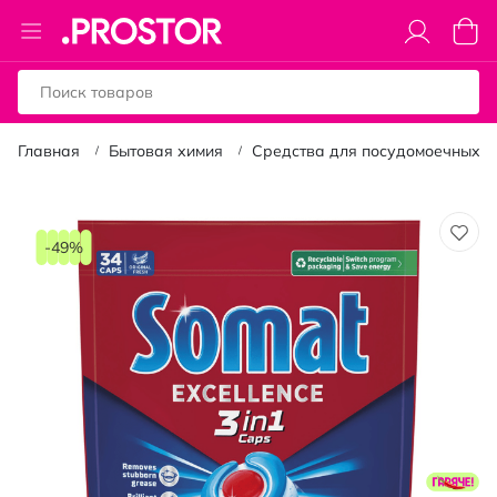
Toggle
Моя к
Nav
Главная
Бытовая химия
Средства для посудомоечных 
Пропустить
и
-49%
перейти
к
галереям
изображений