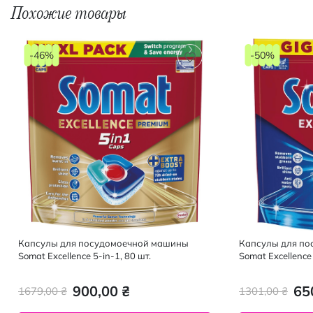
Похожие товары
-46%
-50%
Капсулы для посудомоечной машины
Капсулы для п
Somat Excellence 5-in-1, 80 шт.
Somat Excellence 
900,00 ₴
65
1679,00 ₴
1301,00 ₴