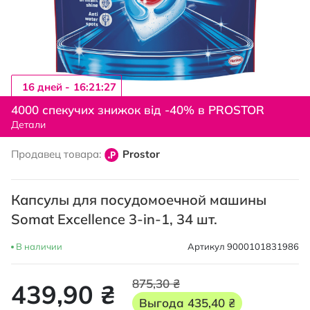
16 дней -
16:21:27
Перейти
к
4000 спекучих знижок від -40% в PROSTOR
началу
Детали
галереи
изображений
Продавец товара:
Prostor
Капсулы для посудомоечной машины
Somat Excellence 3-in-1, 34 шт.
В наличии
Артикул
9000101831986
875,30 ₴
439,90 ₴
Выгода
435,40 ₴