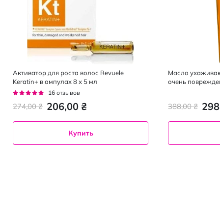
Активатор для роста волос Revuele
Масло ухаживающ
Keratin+ в ампулах 8 х 5 мл
очень поврежден
Рейтинг:
16
отзывов
93%
206,00 ₴
298
274,00 ₴
388,00 ₴
Купить