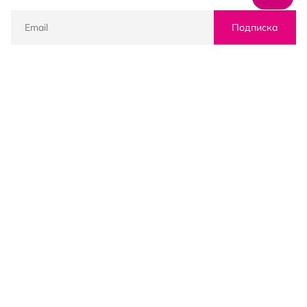
Подписка
© PROSTOR, 2005 - 2026
График работы: 09:00-21:00
КЛИЕНТАМ
Оплата и доставка
Возврат товаров
Пользовательское соглашение
Контакты