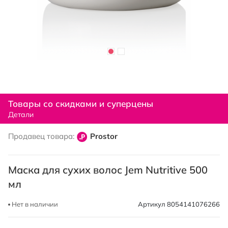
Перейти
к
Товары со скидками и суперцены
началу
Детали
галереи
изображений
Продавец товара:
Prostor
Маска для сухих волос Jem Nutritive 500
мл
Нет в наличии
Артикул
8054141076266