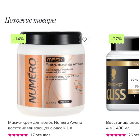
Похожие товары
-14%
-27%
Маска-крем для волос Numero Avena
Восстанавливающ
восстанавливающая с овсом 1 л
4 в 1 400 мл
Рейтинг:
Рейтинг:
17
отзывов
26
от