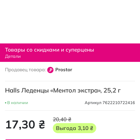
Перейти
к
Товары со скидками и суперцены
началу
Детали
галереи
изображений
Продавец товара:
Prostor
Halls Леденцы «Ментол экстра», 25,2 г
В наличии
Артикул
7622210722416
20,40 ₴
17,30 ₴
Выгода
3,10 ₴