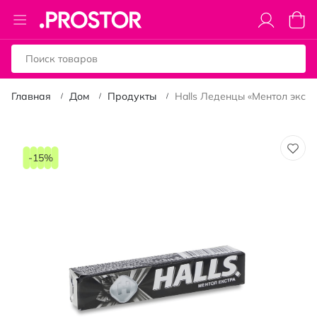
Toggle
Моя к
Nav
Главная
Дом
Продукты
Halls Леденцы «Ментол экстра
Пропустить
и
-15%
перейти
к
галереям
изображений