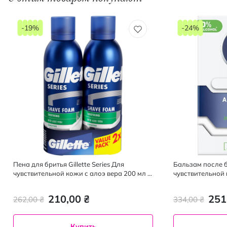
-19%
-24%
Пена для бритья Gillette Series Для
Бальзам после 
чувствительной кожи с алоэ вера 200 мл +
чувствительной
200 мл
210,00 ₴
251
262,00 ₴
334,00 ₴
Купить