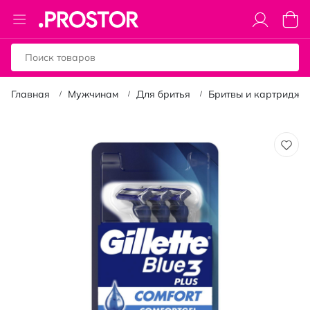
Toggle
Моя к
Nav
Главная
Мужчинам
Для бритья
Бритвы и картриджи
Пропустить
и
перейти
к
галереям
изображений