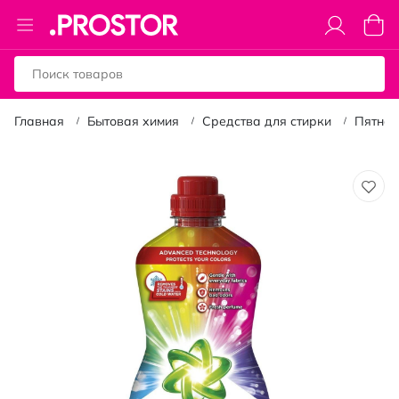
Toggle
Моя к
Nav
Главная
Бытовая химия
Средства для стирки
Пятнов
Пропустить
и
перейти
к
галереям
изображений