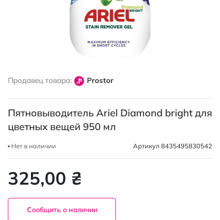
Перейти
к
Продавец товара:
Prostor
началу
галереи
изображений
Пятновыводитель Ariel Diamond bright для
цветных вещей 950 мл
Нет в наличии
Артикул
8435495830542
325,00 ₴
Сообщить о наличии