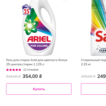
Гель для стирки Ariel для цветного белья
Стиральный пор
25 циклов стирки 1.125 л
2.25 кг
Рейтинг:
12
отзывов
97%
354,00 ₴
249
544,00 ₴
299,00 ₴
Купить