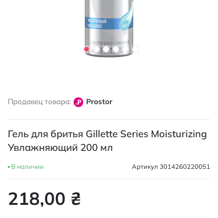
Перейти
к
Продавец товара:
Prostor
началу
галереи
изображений
Гель для бритья Gillette Series Moisturizing
Увлажняющий 200 мл
В наличии
Артикул
3014260220051
218,00 ₴