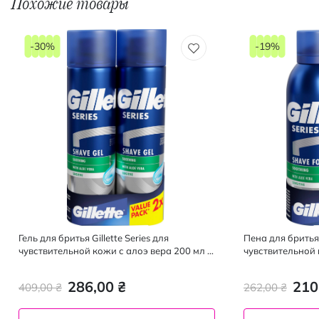
Похожие товары
-30%
-19%
Гель для бритья Gillette Series для
Пена для бритья 
чувствительной кожи с алоэ вера 200 мл +
чувствительной 
200 мл
200 мл
286,00 ₴
210
409,00 ₴
262,00 ₴