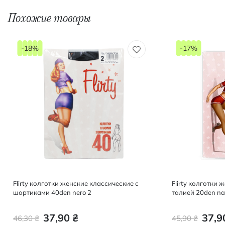
Похожие товары
-18%
-17%
Flirty колготки женские классические с
Flirty колготки
шортиками 40den nero 2
талией 20den na
37,90 ₴
37,9
46,30 ₴
45,90 ₴