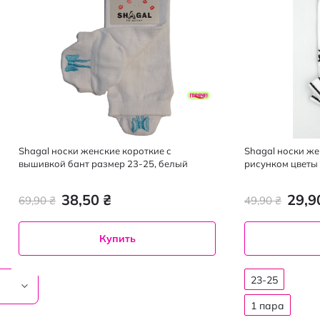
Shagal носки женские короткие с
Shagal носки же
вышивкой бант размер 23-25, белый
рисунком цветы
38,50 ₴
29,9
69,90 ₴
49,90 ₴
Купить
23-25
1 пара