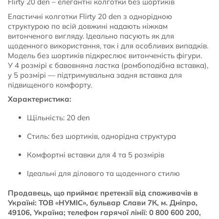
Flirty 20 den – елегантні колготки без шортиків
Еластичні колготки Flirty 20 den з однорідною
структурою по всій довжині надають ніжкам
витонченого вигляду. Ідеально пасують як для
щоденного використання, так і для особливих випадків.
Модель без шортиків підкреслює витонченість фігури.
У 4 розмірі є бавовняна ластка (ромбоподібна вставка),
у 5 розмірі — підтримувальна задня вставка для
підвищеного комфорту.
Характеристика:
Щільність: 20 den
Стиль: без шортиків, однорідна структура
Комфортні вставки для 4 та 5 розмірів
Ідеальні для ділового та щоденного стилю
Продавець, що приймає претензії від споживачів в
Україні: ТОВ «НУМІС», бульвар Слави 7К, м. Дніпро,
49106, Україна; телефон гарячої лінії: 0 800 600 200,