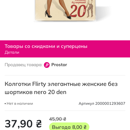
Перейти
к
Товары со скидками и суперцены
началу
Детали
галереи
изображений
Продавец товара:
Prostor
Колготки Flirty элегантные женские без
шортиков nero 20 den
Нет в наличии
Артикул
2000001293607
45,90 ₴
37,90 ₴
Выгода
8,00 ₴