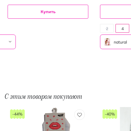
Купить
2
4
natural
С этим товаром покупают
-44%
-40%