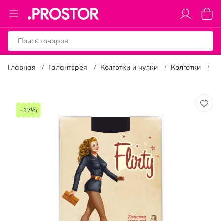
Toggle
Моя к
Nav
Главная
Галантерея
Колготки и чулки
Колготки
Ко
Пропустить
и
-17%
перейти
к
галереям
изображений