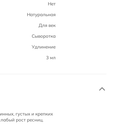
Нет
Натуральная
Для век
Сыворотка
Удлинение
3 мл
линных, густых и крепких
слабый рост ресниц.