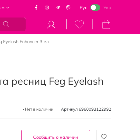
ям
Рус
Укр
Моя корзина
 Eyelash Enhancer 3 мл
а ресниц Feg Eyelash
Нет в наличии
Артикул
6960093122992
Сообщить о наличии