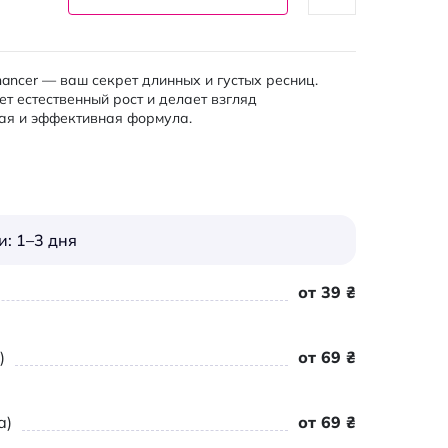
hancer — ваш секрет длинных и густых ресниц.
т естественный рост и делает взгляд
ая и эффективная формула.
: 1–3 дня
от 39 ₴
)
от 69 ₴
а)
от 69 ₴