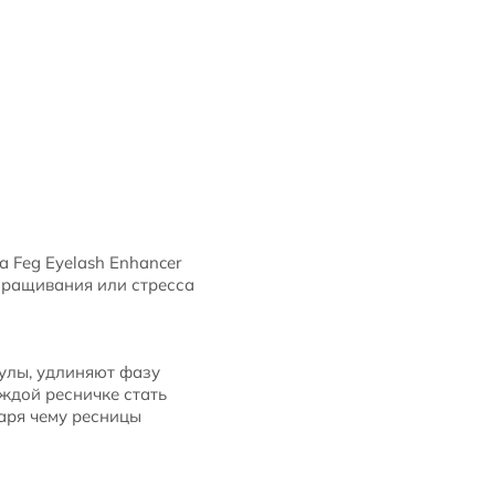
 Feg Eyelash Enhancer
аращивания или стресса
улы, удлиняют фазу
аждой ресничке стать
даря чему ресницы