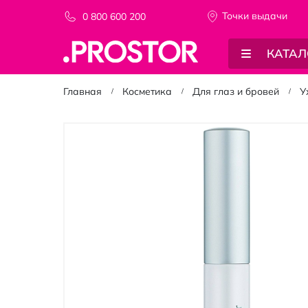
Точки выдачи
0 800 600 200
КАТАЛ
Главная
Косметика
Для глаз и бровей
У
Пропустить
и
перейти
к
галереям
изображений