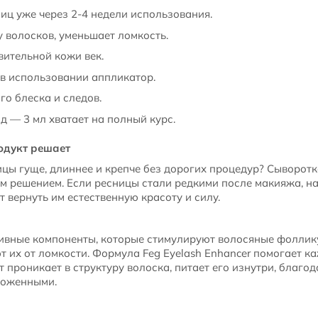
иц уже через 2-4 недели использования.
у волосков, уменьшает ломкость.
вительной кожи век.
в использовании аппликатор.
го блеска и следов.
 — 3 мл хватает на полный курс.
одукт решает
цы гуще, длиннее и крепче без дорогих процедур? Сыворотка
м решением. Если ресницы стали редкими после макияжа, н
 вернуть им естественную красоту и силу.
ивные компоненты, которые стимулируют волосяные фоллик
 их от ломкости. Формула Feg Eyelash Enhancer помогает к
т проникает в структуру волоска, питает его изнутри, благо
хоженными.