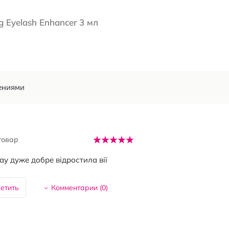
 Eyelash Enhancer 3 мл
ениями
товар
ау дуже добре відростила вії
етить
Комментарии (
0
)