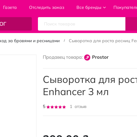
Газета
Отследить заказ
Все бренды
Покупател
ОГ
ход за бровями и ресницами
Сыворотка для роста ресниц Feg
Продавец товара:
Prostor
Сыворотка для рост
Enhancer 3 мл
Рейтинг:
5
1
отзыв
100
100
% of