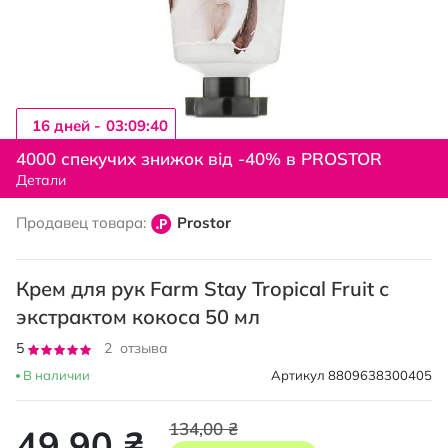
16 дней -
03:09:40
Перейти
к
4000 спекучих знижок від -40% в PROSTOR
началу
Детали
галереи
изображений
Продавец товара:
Prostor
Крем для рук Farm Stay Tropical Fruit с
экстрактом кокоса 50 мл
Рейтинг:
5
2
отзыва
100
100
% of
В наличии
Артикул
8809638300405
134,00 ₴
49,90 ₴