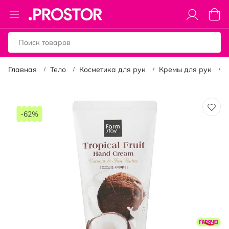
Toggle
Моя к
Nav
Главная
Тело
Косметика для рук
Кремы для рук
К
Пропустить
и
-62%
перейти
к
галереям
изображений