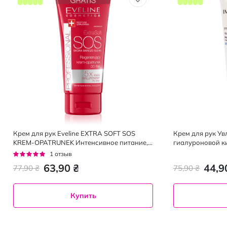
Крем для рук Eveline EXTRA SOFT SOS
Крем для рук У
KREM-OPATRUNEK Интенсивное питание,
гиалуроновой ки
100 мл
Рейтинг:
1
отзыв
100%
63,90 ₴
44,9
77,90 ₴
75,90 ₴
Купить