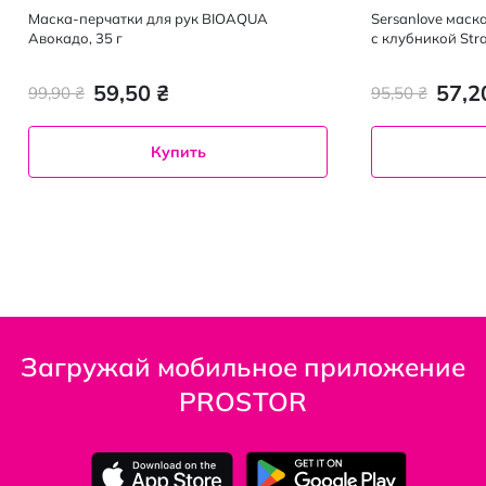
Маска-перчатки для рук BIOAQUA
Sersanlove мас
Авокадо, 35 г
с клубникой Stra
59,50 ₴
57,2
99,90 ₴
95,50 ₴
Купить
Загружай мобильное приложение
PROSTOR