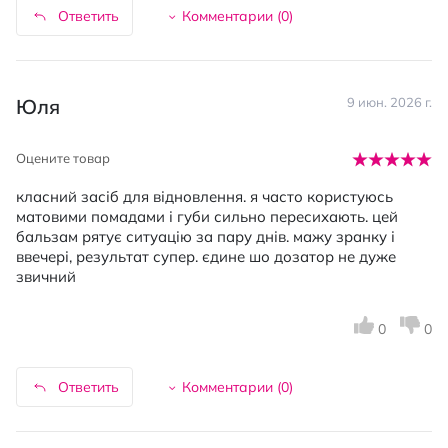
Ответить
Комментарии (
0
)
Юля
9 июн. 2026 г.
Оцените товар
класний засіб для відновлення. я часто користуюсь
матовими помадами і губи сильно пересихають. цей
бальзам рятує ситуацію за пару днів. мажу зранку і
ввечері, результат супер. єдине шо дозатор не дуже
звичний
0
0
Ответить
Комментарии (
0
)