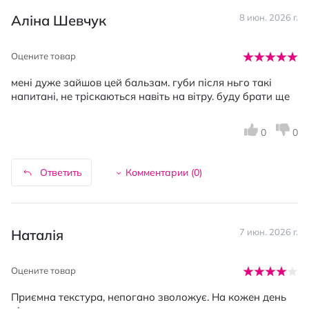
Аліна Шевчук
8 июн. 2026 г.
Оцените товар
мені дуже зайшов цей бальзам. губи після ньго такі
напитані, не тріскаються навіть на вітру. буду брати ще
0
0
Ответить
Комментарии (
0
)
Наталія
7 июн. 2026 г.
Оцените товар
Приємна текстура, непогано зволожує. На кожен день