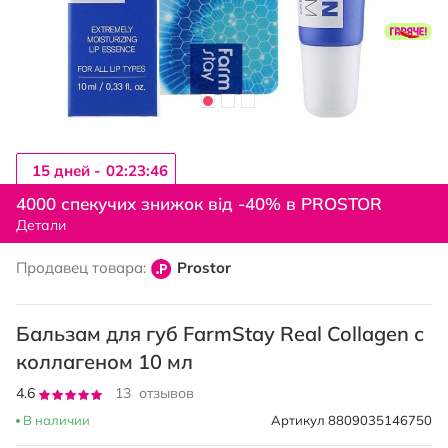
15 дней -
02:23:45
Перейти
к
4000 спекучих знижок від -40% в PROSTOR
началу
Детали
галереи
изображений
Продавец товара:
Prostor
Бальзам для губ FarmStay Real Collagen с
коллагеном 10 мл
Рейтинг:
4.6
13
отзывов
92
100
% of
В наличии
Артикул
8809035146750