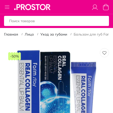
Toggle
Моя к
Nav
Главная
Лицо
Уход за губами
Бальзам для губ FarmS
Пропустить
и
-50%
перейти
к
галереям
изображений