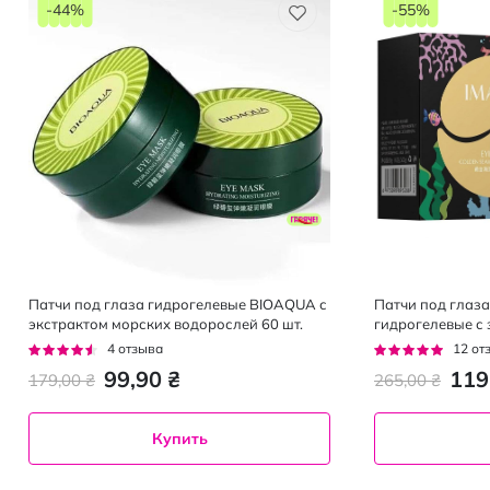
-44%
-55%
Патчи под глаза гидрогелевые BIOAQUA с
Патчи под глаз
экстрактом морских водорослей 60 шт.
гидрогелевые с
г х 60 шт.
Рейтинг:
Рейтинг:
4
отзыва
12
от
85%
93%
99,90 ₴
119
179,00 ₴
265,00 ₴
Купить