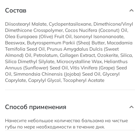
Состав
Diisostearyl Malate, Cyclopentasiloxane, Dimethicone/Vinyl
Dimethicone Crosspolymer, Cocos Nucifera (Coconut) Oil,
Olea Europaea (Olive) Fruit Oil, Isononyl Isononanoate,
Beeswax, Butyrospermum Parkii (Shea) Butter, Macadamia
Ternifolia Seed Oil, Prunus Amygdalus Dulcis (Sweet
Almond) Oil, Petrolatum, Collagen Extract, Ozokerite, Silica,
Silica Dimethyl Silylate, Microcrystalline Wax, Helianthus
Annuus (Sunflower) Seed Oil, Vitis Vinifera (Grape) Seed
Oil, Simmondsia Chinensis (Jojoba) Seed Oil, Glyceryl
Caprylate, Caprylyl Glycol, Tocopheryl Acetate
Способ применения
Нанесите небольшое количество бальзама на чистые
губы по мере необходимости в течение дня.