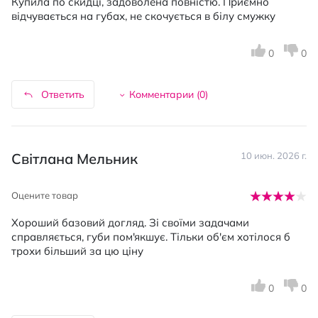
Купила по скидці, задоволена повністю. Приємно
відчувається на губах, не скочується в білу смужку
0
0
Ответить
Комментарии (
0
)
Світлана Мельник
10 июн. 2026 г.
Оцените товар
Хороший базовий догляд. Зі своїми задачами
справляється, губи пом'якшує. Тільки об'єм хотілося б
трохи більший за цю ціну
0
0