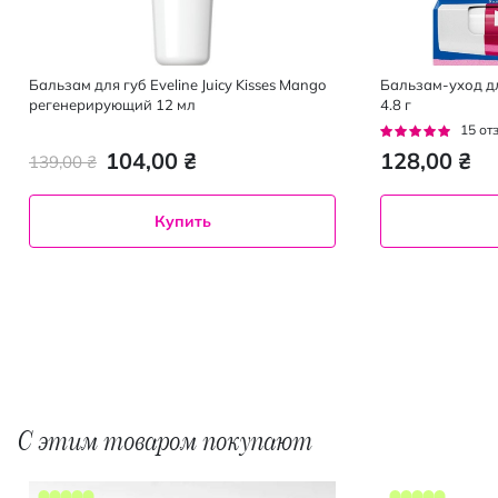
Бальзам для губ Eveline Juicy Kisses Mango
Бальзам-уход дл
регенерирующий 12 мл
4.8 г
Рейтинг:
15
от
93%
104,00 ₴
128,00 ₴
139,00 ₴
Купить
С этим товаром покупают