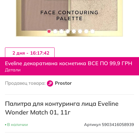
2 дня -
16:17:41
Перейти
к
Eveline декоративна косметика ВСЕ ПО 99,9 ГРН
началу
Детали
галереи
изображений
Продавец товара:
Prostor
Палитра для контуринга лица Eveline
Wonder Match 01, 11г
В наличии
Артикул
5903416058939