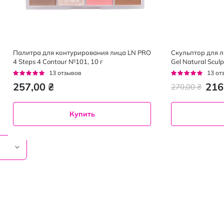
Палитра для контурирования лица LN PRO
Скульптор для л
4 Steps 4 Contour №101, 10 г
Gel Natural Scu
оттенок 105, 15 
Рейтинг:
Рейтинг:
13
отзывов
13
от
95%
92%
257,00 ₴
216
270,00 ₴
Купить