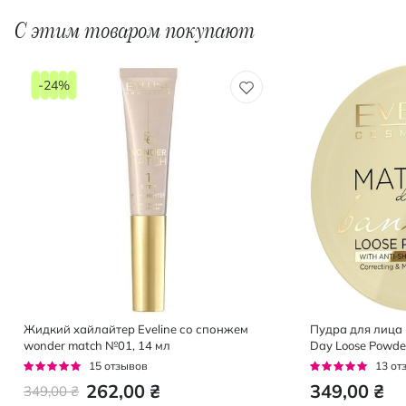
С этим товаром покупают
-24%
Жидкий хайлайтер Eveline со спонжем
Пудра для лица E
wonder match №01, 14 мл
Day Loose Powde
Рейтинг:
Рейтинг:
15
отзывов
13
от
95%
95%
262,00 ₴
349,00 ₴
349,00 ₴