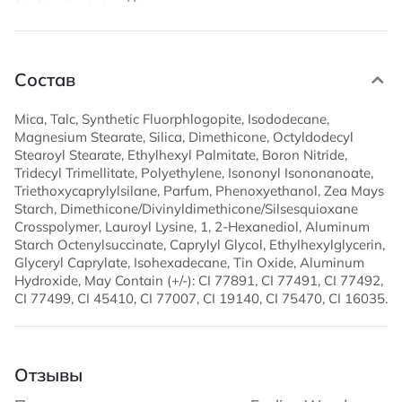
Состав
Mica, Talc, Synthetic Fluorphlogopite, Isododecane,
Magnesium Stearate, Silica, Dimethicone, Octyldodecyl
Stearoyl Stearate, Ethylhexyl Palmitate, Boron Nitride,
Tridecyl Trimellitate, Polyethylene, Isononyl Isononanoate,
Triethoxycaprylylsilane, Parfum, Phenoxyethanol, Zea Mays
Starch, Dimethicone/Divinyldimethicone/Silsesquioxane
Crosspolymer, Lauroyl Lysine, 1, 2-Hexanediol, Aluminum
Starch Octenylsuccinate, Caprylyl Glycol, Ethylhexylglycerin,
Glyceryl Caprylate, Isohexadecane, Tin Oxide, Aluminum
Hydroxide, May Contain (+/-): CI 77891, CI 77491, CI 77492,
CI 77499, CI 45410, CI 77007, CI 19140, CI 75470, CI 16035.
Отзывы