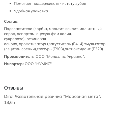
Помогает поддерживать чистоту зубов
Удобная упаковка
Состав:
Подсластители (сорбит, мальтит, ксилит, мальтитный
сироп, аспартам, ацесульфам калия,
сукралоза), резиновая
основа, ароматизаторы,загуститель (Е414),эмульгатор
(лецитин соевый),глазурь (Е903),антиоксидант (Е320)
Производитель:
ООО "Мондэлис Украина".
Импортер:
ООО "НУМИС"
Отзывы
Dirol Жевательная резинка "Морозная мята",
13,6 г