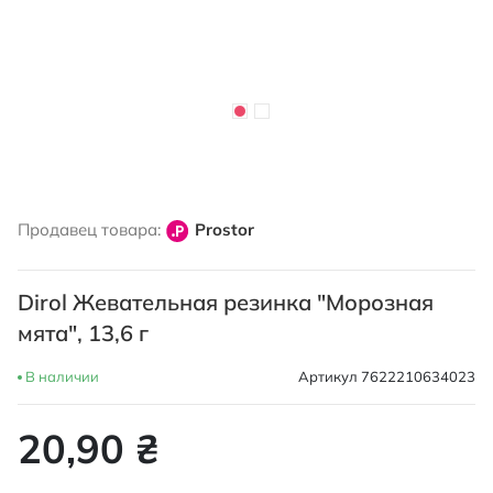
Перейти
к
Продавец товара:
Prostor
началу
галереи
изображений
Dirol Жевательная резинка "Морозная
мята", 13,6 г
В наличии
Артикул
7622210634023
20,90 ₴