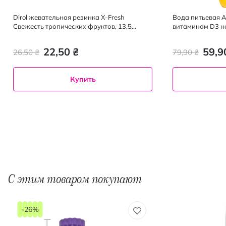
Dirol жевательная резинка X-Fresh
Вода питьевая 
Свежесть тропических фруктов, 13,5
витамином D3 н
грамм
22,50 ₴
59,9
26,50 ₴
79,90 ₴
Купить
С этим товаром покупают
-26%